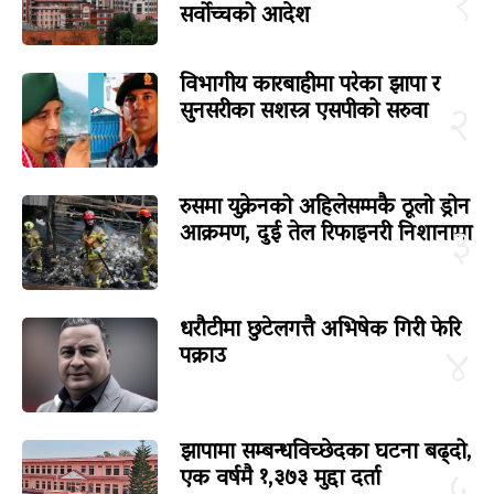
१
सर्वोच्चको आदेश
विभागीय कारबाहीमा परेका झापा र
सुनसरीका सशस्त्र एसपीको सरुवा
२
रुसमा युक्रेनको अहिलेसम्मकै ठूलो ड्रोन
आक्रमण, दुई तेल रिफाइनरी निशानामा
३
धरौटीमा छुटेलगत्तै अभिषेक गिरी फेरि
पक्राउ
४
झापामा सम्बन्धविच्छेदका घटना बढ्दो,
एक वर्षमै १,३७३ मुद्दा दर्ता