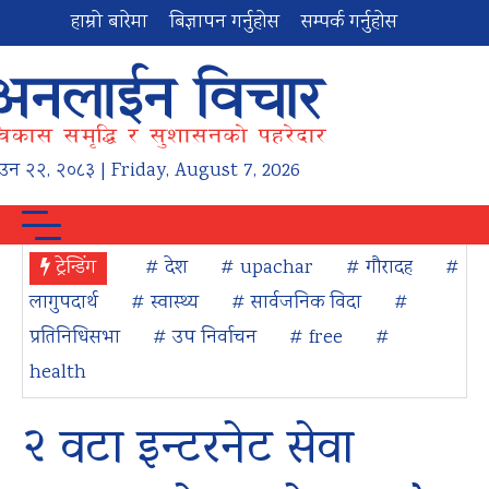
हाम्रो बारेमा
बिज्ञापन गर्नुहोस
सम्पर्क गर्नुहोस
ाउन
२२
,
२०८३
| Friday, August 7, 2026
ट्रेन्डिंग
# देश
# upachar
# गौरादह
#
लागुपदार्थ
# स्वास्थ्य
# सार्वजनिक विदा
#
प्रतिनिधिसभा
# उप निर्वाचन
# free
#
health
२ वटा इन्टरनेट सेवा