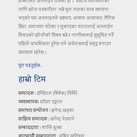
सञ्चालित अनलाइन पत्रिका हो । ‘समाज रुपान्तरणका
लागि खोज पत्रकारिता’ भन्ने मुल नाराका साथ स्थापना
भएको यस अनलाइनले भ्रष्टचार, अन्याय अत्याचार, लैंगिक
हिंसा, समाजमा घटेका र लुकाएका घटनालाई अनलाईन
विचारको खोजीको विषय बन्ने र नागरिकलाई सुसूचित गर्ने
पहिलो प्राथमिकता हुनेछ भने अर्थतन्त्रलाई समृद्ध बनाउन
प्रयासरत रहनेछ ।
पुरा पढ्नुहोस..
हाम्रो टिम
सम्पादक :
डण्डिराज (बिबेक) घिमिरे
व्यवस्थापक:
सरिता दङ्गाल
समाचार सम्योजन :
झगेन्द्र खड्का
साहित्य सम्पादक :
खगेन्द्र नेउपाने
सम्बाददाता :
शान्ति सुब्बा
काठमाडौं सम्बाददाता :
सबिन खतिवडा