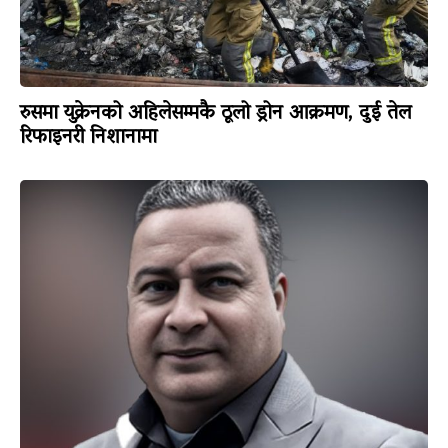
रुसमा युक्रेनको अहिलेसम्मकै ठूलो ड्रोन आक्रमण, दुई तेल
रिफाइनरी निशानामा