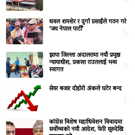
५
धवल शमशेर र दुर्गा प्रसाईंले गठन गरे
‘जय नेपाल पार्टी’
६
झापा जिल्ला अदालतमा नयाँ प्रमुख
न्यायाधीश, प्रकाश राउतलाई भव्य
७
स्वागत
सेयर बजार दोहोरो अंकले घटेर बन्द
८
कांग्रेस विशेष महाधिवेशन विवादमा
सर्वोच्चको नयाँ आदेश, फेरि सुरुदेखि
९