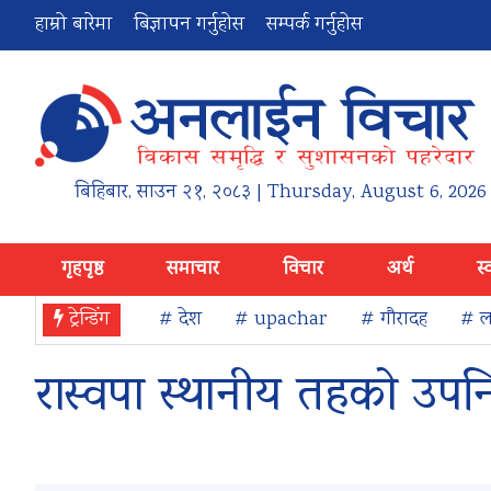
हाम्रो बारेमा
बिज्ञापन गर्नुहोस
सम्पर्क गर्नुहोस
बिहिबार
,
साउन
२१
,
२०८३
| Thursday, August 6, 2026
गृहपृष्ठ
समाचार
विचार
अर्थ
स्
ट्रेन्डिंग
# देश
# upachar
# गौरादह
# ला
रास्वपा स्थानीय तहको उपनि