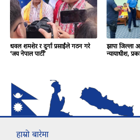
धवल शमशेर र दुर्गा प्रसाईंले गठन गरे
झापा जिल्ला अद
‘जय नेपाल पार्टी’
न्यायाधीश, प्र
हाम्रो बारेमा