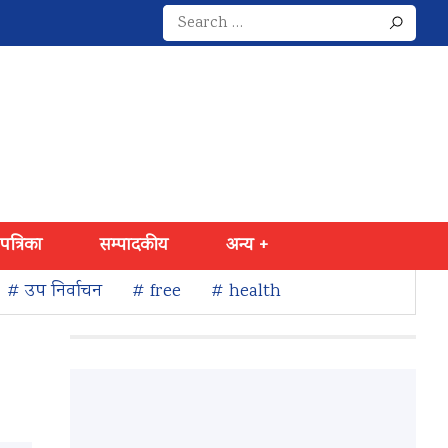
Search
for:
 पत्रिका
सम्पादकीय
अन्य +
# उप निर्वाचन
# free
# health