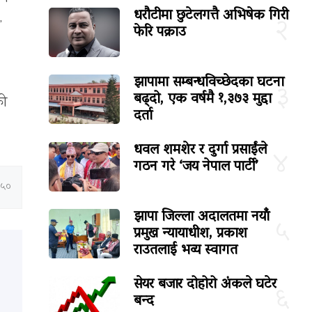
धरौटीमा छुटेलगत्तै अभिषेक गिरी
२
’
फेरि पक्राउ
झापामा सम्बन्धविच्छेदका घटना
३
बढ्दो, एक वर्षमै १,३७३ मुद्दा
को
दर्ता
धवल शमशेर र दुर्गा प्रसाईंले
४
गठन गरे ‘जय नेपाल पार्टी’
:५०
झापा जिल्ला अदालतमा नयाँ
५
प्रमुख न्यायाधीश, प्रकाश
राउतलाई भव्य स्वागत
सेयर बजार दोहोरो अंकले घटेर
६
बन्द