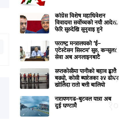
कांग्रेस विशेष महाधिवेशन
७
विवादमा सर्वोच्चको नयाँ आदेश,
फेरि सुरुदेखि सुनुवाइ हुने
परराष्ट्र मन्त्रालयको ‘ई–
८
एटेस्टेसन सिस्टम’ सुरु, कन्सुलर
सेवा अब अनलाइनबाटै
सप्तकोसीमा पानीको बहाव ह्वात्तै
९
बढ्यो, कोसी ब्यारेजका ३४ ढोका
खोलिँदा रातो बत्ती बालियो
नारायणगढ–बुटवल यात्रा अब
१०
दुई घण्टामै