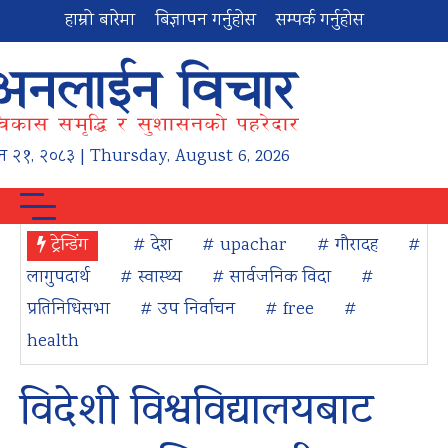
हाम्रो बारेमा
बिज्ञापन गर्नुहोस
सम्पर्क गर्नुहोस
न
२१
,
२०८३
| Thursday, August 6, 2026
ट्रेन्डिंग
# देश
# upachar
# गौरादह
#
लागुपदार्थ
# स्वास्थ्य
# सार्वजनिक विदा
#
प्रतिनिधिसभा
# उप निर्वाचन
# free
#
health
विदेशी विश्वविद्यालयबाट