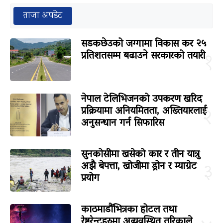
ताजा अपडेट
सडकछेउको जग्गामा विकास कर २५
प्रतिशतसम्म बढाउने सरकारको तयारी
१
नेपाल टेलिभिजनको उपकरण खरिद
प्रक्रियामा अनियमितता, अख्तियारलाई
२
अनुसन्धान गर्न सिफारिस
सुनकोसीमा खसेको कार र तीन यात्रु
अझै बेपत्ता, खोजीमा ड्रोन र म्याग्नेट
३
प्रयोग
काठमाडौंभित्रका होटल तथा
रेष्टुरेन्टहरुमा अव्यवस्थित तरिकाले