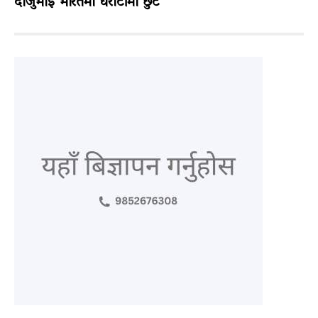
दाजुभाइ भारतमा धरौटीमा छुटे