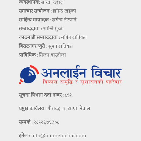
व्यवस्थापक:
सरिता दङ्गाल
समाचार सम्योजन :
झगेन्द्र खड्का
साहित्य सम्पादक :
खगेन्द्र नेउपाने
सम्बाददाता :
शान्ति सुब्बा
काठमाडौं सम्बाददाता :
सबिन खतिवडा
बिराटनगर ब्युरो :
सुमन खतिवडा
प्राबिधिक :
मिलन बास्तोला
सूचना बिभाग दर्ता नम्बर :
८९२
प्रमुख कार्यलय :
गौरादह -२, झापा, नेपाल
सम्पर्क :
९८५२६७६३०८
इमेल :
info@onlinebichar.com