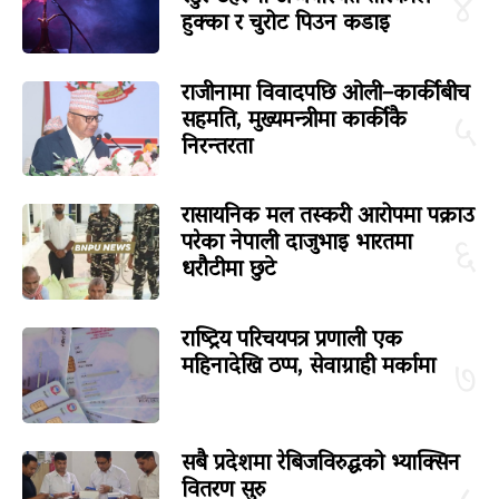
४
हुक्का र चुरोट पिउन कडाइ
राजीनामा विवादपछि ओली–कार्कीबीच
सहमति, मुख्यमन्त्रीमा कार्कीकै
५
निरन्तरता
रासायनिक मल तस्करी आरोपमा पक्राउ
परेका नेपाली दाजुभाइ भारतमा
६
धरौटीमा छुटे
राष्ट्रिय परिचयपत्र प्रणाली एक
महिनादेखि ठप्प, सेवाग्राही मर्कामा
७
सबै प्रदेशमा रेबिजविरुद्धको भ्याक्सिन
वितरण सुरु