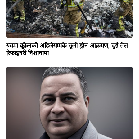
रुसमा युक्रेनको अहिलेसम्मकै ठूलो ड्रोन आक्रमण, दुई तेल
रिफाइनरी निशानामा