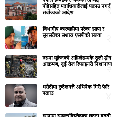
नेपाल इन्भेष्टमेन्ट बैंकका अध्यक्ष
पाँडेसहित पदाधिकारीलाई पक्राउ नगर्न
१
सर्वोच्चको आदेश
विभागीय कारबाहीमा परेका झापा र
सुनसरीका सशस्त्र एसपीको सरुवा
२
रुसमा युक्रेनको अहिलेसम्मकै ठूलो ड्रोन
आक्रमण, दुई तेल रिफाइनरी निशानामा
३
धरौटीमा छुटेलगत्तै अभिषेक गिरी फेरि
पक्राउ
४
झापामा सम्बन्धविच्छेदका घटना बढ्दो,