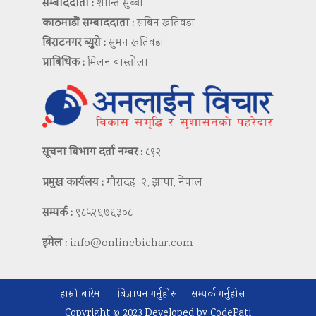
सम्बाददाता :
शान्ति सुब्बा
काठमाडौं सम्बाददाता :
सबिन खतिवडा
बिराटनगर ब्युरो :
सुमन खतिवडा
प्राबिधिक :
मिलन बास्तोला
सूचना बिभाग दर्ता नम्बर :
८९२
प्रमुख कार्यलय :
गौरादह -२, झापा, नेपाल
सम्पर्क :
९८५२६७६३०८
इमेल :
info@onlinebichar.com
हाम्रो बारेमा
बिज्ञापन गर्नुहोस
सम्पर्क गर्नुहोस
Copyright © 2023 Developed by
CodePati