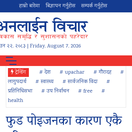
हाम्रो बारेमा
बिज्ञापन गर्नुहोस
सम्पर्क गर्नुहोस
ाउन
२२
,
२०८३
| Friday, August 7, 2026
ट्रेन्डिंग
# देश
# upachar
# गौरादह
#
लागुपदार्थ
# स्वास्थ्य
# सार्वजनिक विदा
#
प्रतिनिधिसभा
# उप निर्वाचन
# free
#
health
फुड पोइजनका कारण एकै