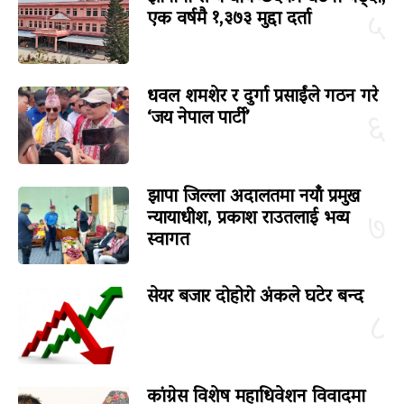
एक वर्षमै १,३७३ मुद्दा दर्ता
५
धवल शमशेर र दुर्गा प्रसाईंले गठन गरे
‘जय नेपाल पार्टी’
६
झापा जिल्ला अदालतमा नयाँ प्रमुख
न्यायाधीश, प्रकाश राउतलाई भव्य
७
स्वागत
सेयर बजार दोहोरो अंकले घटेर बन्द
८
कांग्रेस विशेष महाधिवेशन विवादमा