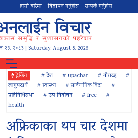
हाम्रो बारेमा
बिज्ञापन गर्नुहोस
सम्पर्क गर्नुहोस
न
२३
,
२०८३
| Saturday, August 8, 2026
ट्रेन्डिंग
# देश
# upachar
# गौरादह
#
लागुपदार्थ
# स्वास्थ्य
# सार्वजनिक विदा
#
प्रतिनिधिसभा
# उप निर्वाचन
# free
#
health
अफ्रिकाका थप चार देशमा