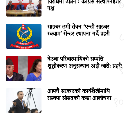
विरोधमा उत्रिने : कांग्रेस संस्थापनइतर
७
पक्ष
साइबर ठगी रोक्न ‘एन्टी साइबर
स्क्याम’ सेन्टर स्थापना गर्दै प्रहरी
८
देउवा परिवारमाथिको सम्पत्ति
शुद्धीकरण अनुसन्धान अझै जारी: प्रहरी
९
आफ्नै सरकारको कार्यशैलीमाथि
रास्वपा सांसदको कडा आलोचना
१०