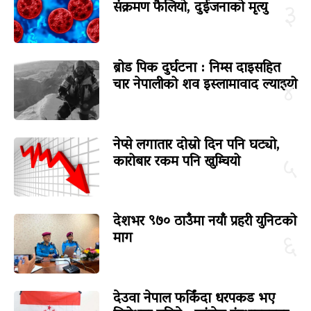
संक्रमण फैलियो, दुईजनाको मृत्यु
३
ब्रोड पिक दुर्घटना : निम्स दाइसहित
चार नेपालीको शव इस्लामावाद ल्याइयो
४
नेप्से लगातार दोस्रो दिन पनि घट्यो,
कारोबार रकम पनि खुम्चियो
५
देशभर ९७० ठाउँमा नयाँ प्रहरी युनिटको
माग
६
देउवा नेपाल फर्किंदा धरपकड भए