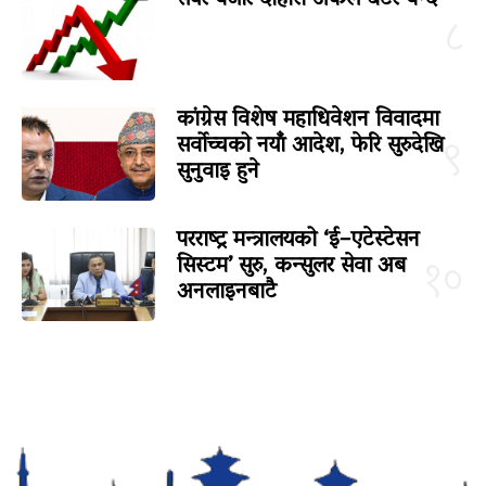
सेयर बजार दोहोरो अंकले घटेर बन्द
८
कांग्रेस विशेष महाधिवेशन विवादमा
सर्वोच्चको नयाँ आदेश, फेरि सुरुदेखि
९
सुनुवाइ हुने
परराष्ट्र मन्त्रालयको ‘ई–एटेस्टेसन
सिस्टम’ सुरु, कन्सुलर सेवा अब
१०
अनलाइनबाटै