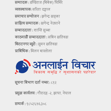
सम्पादक :
डण्डिराज (बिबेक) घिमिरे
व्यवस्थापक:
सरिता दङ्गाल
समाचार सम्योजन :
झगेन्द्र खड्का
साहित्य सम्पादक :
खगेन्द्र नेउपाने
सम्बाददाता :
शान्ति सुब्बा
काठमाडौं सम्बाददाता :
सबिन खतिवडा
बिराटनगर ब्युरो :
सुमन खतिवडा
प्राबिधिक :
मिलन बास्तोला
सूचना बिभाग दर्ता नम्बर :
८९२
प्रमुख कार्यलय :
गौरादह -२, झापा, नेपाल
सम्पर्क :
९८५२६७६३०८