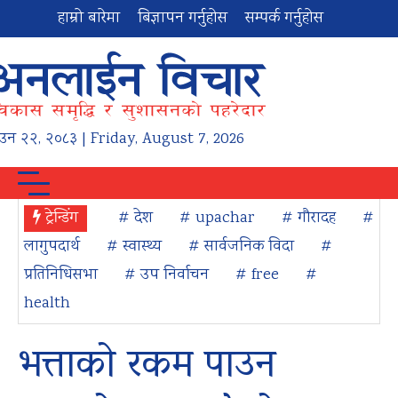
हाम्रो बारेमा
बिज्ञापन गर्नुहोस
सम्पर्क गर्नुहोस
ाउन
२२
,
२०८३
| Friday, August 7, 2026
ट्रेन्डिंग
# देश
# upachar
# गौरादह
#
लागुपदार्थ
# स्वास्थ्य
# सार्वजनिक विदा
#
प्रतिनिधिसभा
# उप निर्वाचन
# free
#
health
भत्ताको रकम पाउन