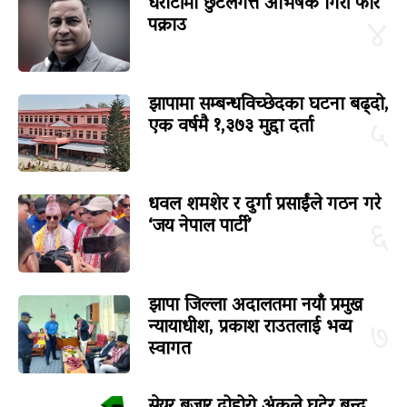
धरौटीमा छुटेलगत्तै अभिषेक गिरी फेरि
पक्राउ
४
झापामा सम्बन्धविच्छेदका घटना बढ्दो,
एक वर्षमै १,३७३ मुद्दा दर्ता
५
धवल शमशेर र दुर्गा प्रसाईंले गठन गरे
‘जय नेपाल पार्टी’
६
झापा जिल्ला अदालतमा नयाँ प्रमुख
न्यायाधीश, प्रकाश राउतलाई भव्य
७
स्वागत