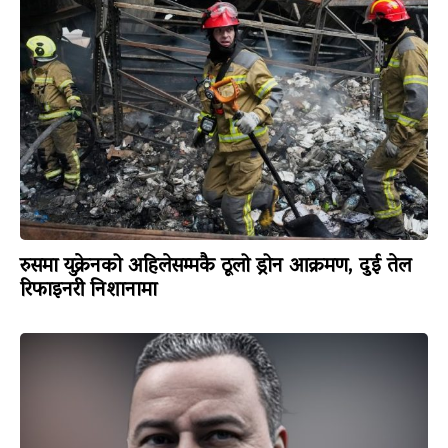
रुसमा युक्रेनको अहिलेसम्मकै ठूलो ड्रोन आक्रमण, दुई तेल
रिफाइनरी निशानामा