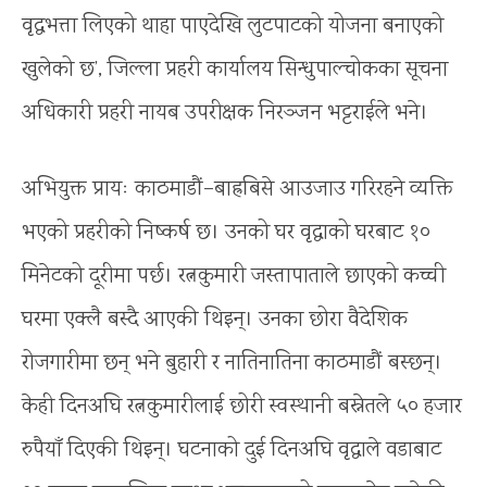
वृद्धभत्ता लिएको थाहा पाएदेखि लुटपाटको योजना बनाएको
खुलेको छ’, जिल्ला प्रहरी कार्यालय सिन्धुपाल्चोकका सूचना
अधिकारी प्रहरी नायब उपरीक्षक निरञ्जन भट्टराईले भने।
अभियुक्त प्रायः काठमाडौं–बाह्रबिसे आउजाउ गरिरहने व्यक्ति
भएको प्रहरीको निष्कर्ष छ। उनको घर वृद्धाको घरबाट १०
मिनेटको दूरीमा पर्छ। रत्नकुमारी जस्तापाताले छाएको कच्ची
घरमा एक्लै बस्दै आएकी थिइन्। उनका छोरा वैदेशिक
रोजगारीमा छन् भने बुहारी र नातिनातिना काठमाडौं बस्छन्।
केही दिनअघि रत्नकुमारीलाई छोरी स्वस्थानी बस्नेतले ५० हजार
रुपैयाँ दिएकी थिइन्। घटनाको दुई दिनअघि वृद्धाले वडाबाट