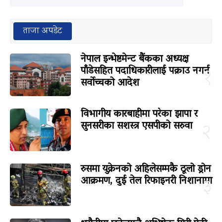
ताजा अपडेट
नेपाल इन्भेष्टमेन्ट बैंकका अध्यक्ष
पाँडेसहित पदाधिकारीलाई पक्राउ नगर्न
१
सर्वोच्चको आदेश
विभागीय कारबाहीमा परेका झापा र
सुनसरीका सशस्त्र एसपीको सरुवा
२
रुसमा युक्रेनको अहिलेसम्मकै ठूलो ड्रोन
आक्रमण, दुई तेल रिफाइनरी निशानामा
३