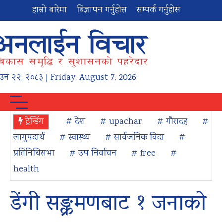
हाम्रो बारेमा
बिज्ञापन गर्नुहोस
सम्पर्क गर्नुहोस
ाउन
२२
,
२०८३
| Friday, August 7, 2026
ट्रेन्डिंग
# देश
# upachar
# गौरादह
#
लागुपदार्थ
# स्वास्थ्य
# सार्वजनिक विदा
#
प्रतिनिधिसभा
# उप निर्वाचन
# free
#
health
डेंगी सङ्क्रमणबाट १ जनाको