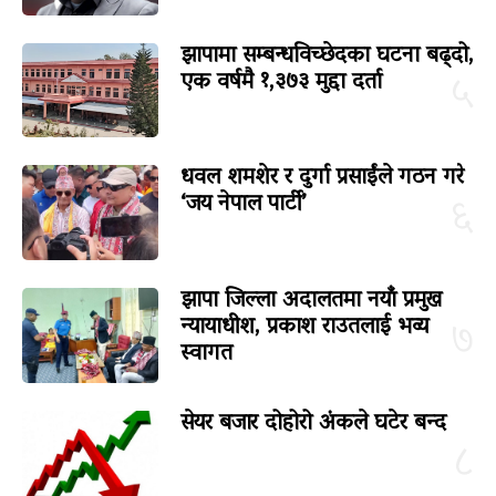
झापामा सम्बन्धविच्छेदका घटना बढ्दो,
एक वर्षमै १,३७३ मुद्दा दर्ता
५
धवल शमशेर र दुर्गा प्रसाईंले गठन गरे
‘जय नेपाल पार्टी’
६
झापा जिल्ला अदालतमा नयाँ प्रमुख
न्यायाधीश, प्रकाश राउतलाई भव्य
७
स्वागत
सेयर बजार दोहोरो अंकले घटेर बन्द
८