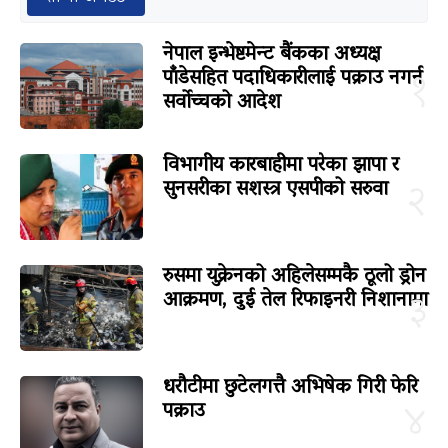
नेपाल इन्भेष्टमेन्ट बैंकका अध्यक्ष
पाँडेसहित पदाधिकारीलाई पक्राउ नगर्न
१
सर्वोच्चको आदेश
विभागीय कारबाहीमा परेका झापा र
सुनसरीका सशस्त्र एसपीको सरुवा
२
रुसमा युक्रेनको अहिलेसम्मकै ठूलो ड्रोन
आक्रमण, दुई तेल रिफाइनरी निशानामा
३
धरौटीमा छुटेलगत्तै अभिषेक गिरी फेरि
पक्राउ
४