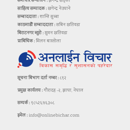
समाचार सम्योजन :
झगेन्द्र खड्का
साहित्य सम्पादक :
खगेन्द्र नेउपाने
सम्बाददाता :
शान्ति सुब्बा
काठमाडौं सम्बाददाता :
सबिन खतिवडा
बिराटनगर ब्युरो :
सुमन खतिवडा
प्राबिधिक :
मिलन बास्तोला
सूचना बिभाग दर्ता नम्बर :
८९२
प्रमुख कार्यलय :
गौरादह -२, झापा, नेपाल
सम्पर्क :
९८५२६७६३०८
इमेल :
info@onlinebichar.com