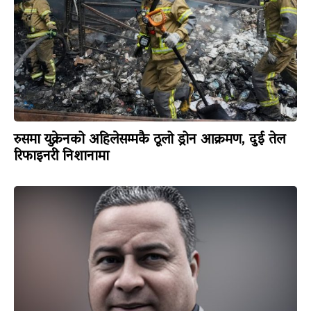
रुसमा युक्रेनको अहिलेसम्मकै ठूलो ड्रोन आक्रमण, दुई तेल
रिफाइनरी निशानामा