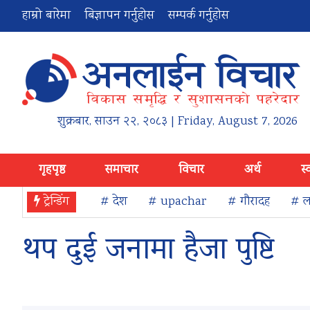
हाम्रो बारेमा
बिज्ञापन गर्नुहोस
सम्पर्क गर्नुहोस
शुक्रबार
,
साउन
२२
,
२०८३
| Friday, August 7, 2026
गृहपृष्ठ
समाचार
विचार
अर्थ
स्
ट्रेन्डिंग
# देश
# upachar
# गौरादह
# ला
थप दुई जनामा हैजा पुष्टि