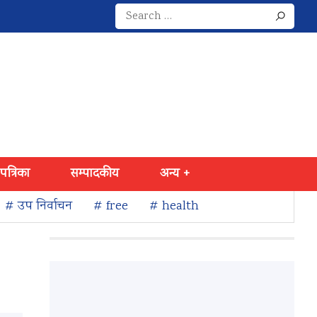
Search
for:
 पत्रिका
सम्पादकीय
अन्य +
# उप निर्वाचन
# free
# health