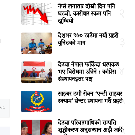
नेप्से लगातार दोस्रो दिन पनि
२
घट्यो, कारोबार रकम पनि
खुम्चियो
देशभर ९७० ठाउँमा नयाँ प्रहरी
३
।
युनिटको माग
देउवा नेपाल फर्किंदा धरपकड
४
भए विरोधमा उत्रिने : कांग्रेस
संस्थापनइतर पक्ष
साइबर ठगी रोक्न ‘एन्टी साइबर
५
स्क्याम’ सेन्टर स्थापना गर्दै प्रहरी
:५५
देउवा परिवारमाथिको सम्पत्ति
६
शुद्धीकरण अनुसन्धान अझै जारी: