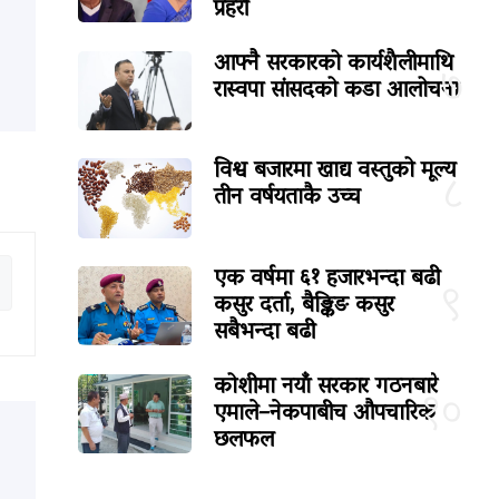
प्रहरी
आफ्नै सरकारको कार्यशैलीमाथि
७
रास्वपा सांसदको कडा आलोचना
विश्व बजारमा खाद्य वस्तुको मूल्य
८
तीन वर्षयताकै उच्च
एक वर्षमा ६१ हजारभन्दा बढी
९
कसुर दर्ता, बैङ्किङ कसुर
सबैभन्दा बढी
कोशीमा नयाँ सरकार गठनबारे
१०
एमाले–नेकपाबीच औपचारिक
छलफल