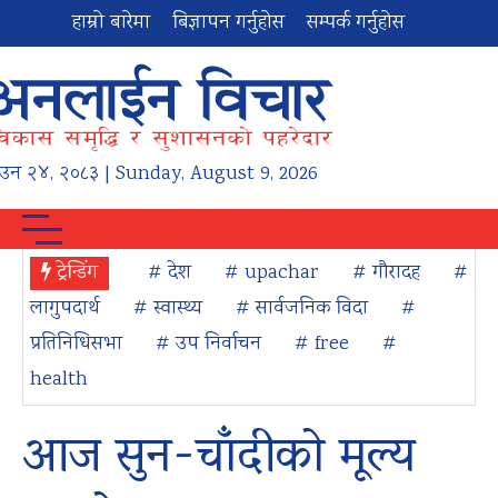
हाम्रो बारेमा
बिज्ञापन गर्नुहोस
सम्पर्क गर्नुहोस
ाउन
२४
,
२०८३
| Sunday, August 9, 2026
ट्रेन्डिंग
# देश
# upachar
# गौरादह
#
लागुपदार्थ
# स्वास्थ्य
# सार्वजनिक विदा
#
प्रतिनिधिसभा
# उप निर्वाचन
# free
#
health
आज सुन-चाँदीको मूल्य