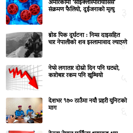
अमेरिकामा ‘साइक्लोस्पोरायासिस’
संक्रमण फैलियो, दुईजनाको मृत्यु
३
ब्रोड पिक दुर्घटना : निम्स दाइसहित
चार नेपालीको शव इस्लामावाद ल्याइयो
४
नेप्से लगातार दोस्रो दिन पनि घट्यो,
कारोबार रकम पनि खुम्चियो
५
देशभर ९७० ठाउँमा नयाँ प्रहरी युनिटको
माग
६