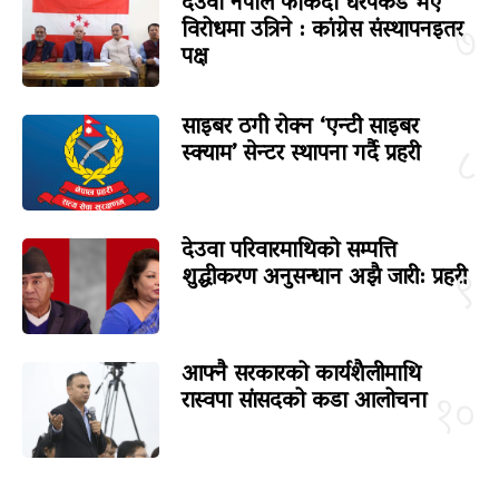
देउवा नेपाल फर्किंदा धरपकड भए
विरोधमा उत्रिने : कांग्रेस संस्थापनइतर
७
पक्ष
साइबर ठगी रोक्न ‘एन्टी साइबर
स्क्याम’ सेन्टर स्थापना गर्दै प्रहरी
८
देउवा परिवारमाथिको सम्पत्ति
शुद्धीकरण अनुसन्धान अझै जारी: प्रहरी
९
आफ्नै सरकारको कार्यशैलीमाथि
रास्वपा सांसदको कडा आलोचना
१०