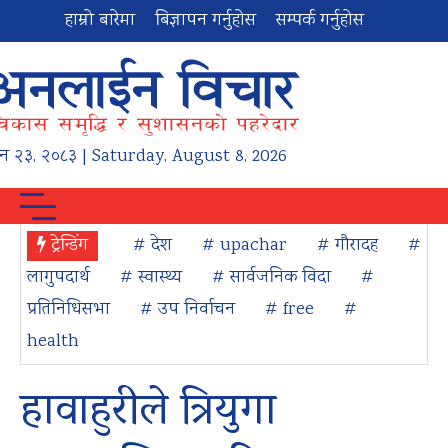
हाम्रो बारेमा
बिज्ञापन गर्नुहोस
सम्पर्क गर्नुहोस
न
२३
,
२०८३
| Saturday, August 8, 2026
ट्रेन्डिंग
# देश
# upachar
# गौरादह
#
लागुपदार्थ
# स्वास्थ्य
# सार्वजनिक विदा
#
प्रतिनिधिसभा
# उप निर्वाचन
# free
#
health
हावाहुरीले त्रियुगा