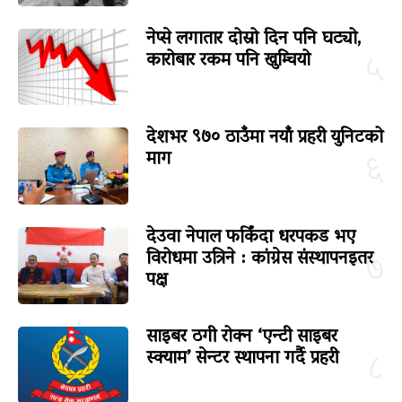
नेप्से लगातार दोस्रो दिन पनि घट्यो,
कारोबार रकम पनि खुम्चियो
५
देशभर ९७० ठाउँमा नयाँ प्रहरी युनिटको
माग
६
देउवा नेपाल फर्किंदा धरपकड भए
विरोधमा उत्रिने : कांग्रेस संस्थापनइतर
७
पक्ष
साइबर ठगी रोक्न ‘एन्टी साइबर
स्क्याम’ सेन्टर स्थापना गर्दै प्रहरी
८