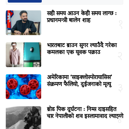
सही समय आउन केही समय लाग्छ :
प्रधानमन्त्री बालेन शाह
१
भारतबाट ब्राउन सुगर ल्याउँदै गरेका
कमलका एक युवक पक्राउ
२
अमेरिकामा ‘साइक्लोस्पोरायासिस’
संक्रमण फैलियो, दुईजनाको मृत्यु
३
ब्रोड पिक दुर्घटना : निम्स दाइसहित
चार नेपालीको शव इस्लामावाद ल्याइयो
४