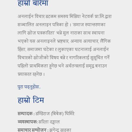
हाम्रो बारेमा
अनलाईन विचार डटकम समरुप मिडिया नेटवर्क प्रा.लि.द्वारा
सञ्चालित अनलाइन पत्रिका हो । ‘समाज रुपान्तरणका
लागि खोज पत्रकारिता’ भन्ने मुल नाराका साथ स्थापना
भएको यस अनलाइनले भ्रष्टचार, अन्याय अत्याचार, लैंगिक
हिंसा, समाजमा घटेका र लुकाएका घटनालाई अनलाईन
विचारको खोजीको विषय बन्ने र नागरिकलाई सुसूचित गर्ने
पहिलो प्राथमिकता हुनेछ भने अर्थतन्त्रलाई समृद्ध बनाउन
प्रयासरत रहनेछ ।
पुरा पढ्नुहोस..
हाम्रो टिम
सम्पादक :
डण्डिराज (बिबेक) घिमिरे
व्यवस्थापक:
सरिता दङ्गाल
समाचार सम्योजन :
झगेन्द्र खड्का