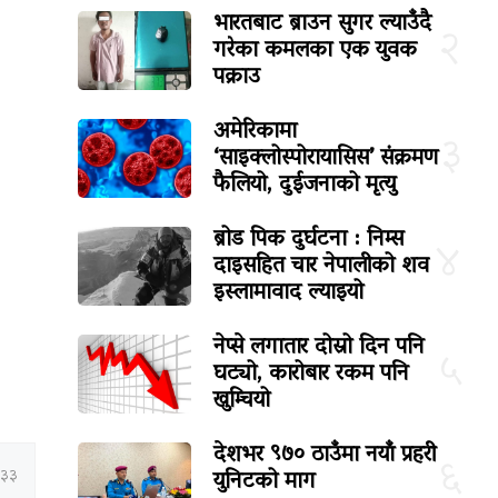
भारतबाट ब्राउन सुगर ल्याउँदै
२
गरेका कमलका एक युवक
पक्राउ
अमेरिकामा
३
‘साइक्लोस्पोरायासिस’ संक्रमण
फैलियो, दुईजनाको मृत्यु
ब्रोड पिक दुर्घटना : निम्स
४
दाइसहित चार नेपालीको शव
इस्लामावाद ल्याइयो
नेप्से लगातार दोस्रो दिन पनि
५
घट्यो, कारोबार रकम पनि
खुम्चियो
देशभर ९७० ठाउँमा नयाँ प्रहरी
६
युनिटको माग
:३३