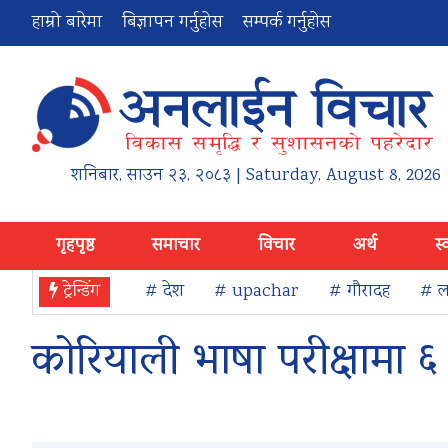
हाम्रो बारेमा
बिज्ञापन गर्नुहोस
सम्पर्क गर्नुहोस
शनिबार
,
साउन
२३
,
२०८३
| Saturday, August 8, 2026
गृहपृष्ठ
समाचार
विचार
अर्थ
स्
ट्रेन्डिंग
# देश
# upachar
# गौरादह
# ला
कोरियाली भाषा परीक्षामा ६