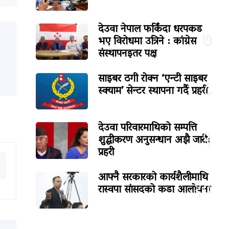
देउवा नेपाल फर्किंदा धरपकड
७
भए विरोधमा उत्रिने : कांग्रेस
संस्थापनइतर पक्ष
साइबर ठगी रोक्न ‘एन्टी साइबर
८
स्क्याम’ सेन्टर स्थापना गर्दै प्रहरी
देउवा परिवारमाथिको सम्पत्ति
९
शुद्धीकरण अनुसन्धान अझै जारी:
प्रहरी
आफ्नै सरकारको कार्यशैलीमाथि
१०
रास्वपा सांसदको कडा आलोचना