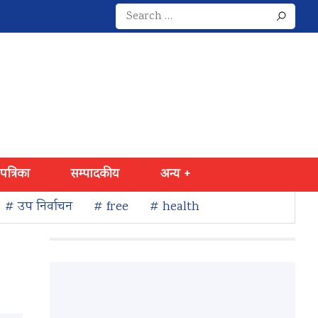
Search
for:
 पत्रिका
सम्पादकीय
अन्य +
# उप निर्वाचन
# free
# health