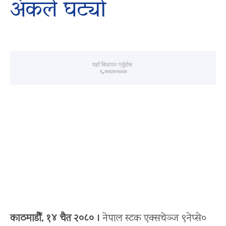
अंकले घट्यो
काठमाडौँ, १४ चैत २०८० ।
नेपाल स्टक एक्सचेञ्ज ९नेप्से०