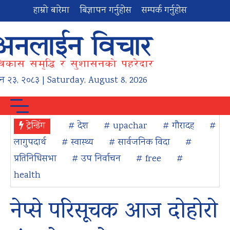
हाम्रो बारेमा
बिज्ञापन गर्नुहोस
सम्पर्क गर्नुहोस
न
२३
,
२०८३
| Saturday, August 8, 2026
ट्रेन्डिंग
# देश
# upachar
# गौरादह
#
लागुपदार्थ
# स्वास्थ्य
# सार्वजनिक विदा
#
प्रतिनिधिसभा
# उप निर्वाचन
# free
#
health
नेप्से परिसूचक आज दोहोरो