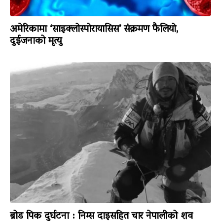
अमेरिकामा ‘साइक्लोस्पोरायासिस’ संक्रमण फैलियो,
दुईजनाको मृत्यु
ब्रोड पिक दुर्घटना : निम्स दाइसहित चार नेपालीको शव