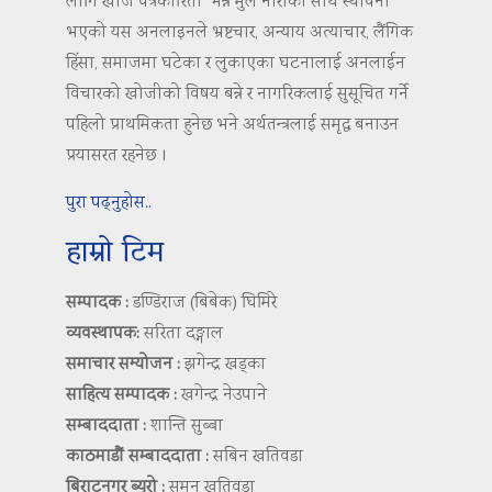
लागि खोज पत्रकारिता’ भन्ने मुल नाराका साथ स्थापना
भएको यस अनलाइनले भ्रष्टचार, अन्याय अत्याचार, लैंगिक
हिंसा, समाजमा घटेका र लुकाएका घटनालाई अनलाईन
विचारको खोजीको विषय बन्ने र नागरिकलाई सुसूचित गर्ने
पहिलो प्राथमिकता हुनेछ भने अर्थतन्त्रलाई समृद्ध बनाउन
प्रयासरत रहनेछ ।
पुरा पढ्नुहोस..
हाम्रो टिम
सम्पादक :
डण्डिराज (बिबेक) घिमिरे
व्यवस्थापक:
सरिता दङ्गाल
समाचार सम्योजन :
झगेन्द्र खड्का
साहित्य सम्पादक :
खगेन्द्र नेउपाने
सम्बाददाता :
शान्ति सुब्बा
काठमाडौं सम्बाददाता :
सबिन खतिवडा
बिराटनगर ब्युरो :
सुमन खतिवडा