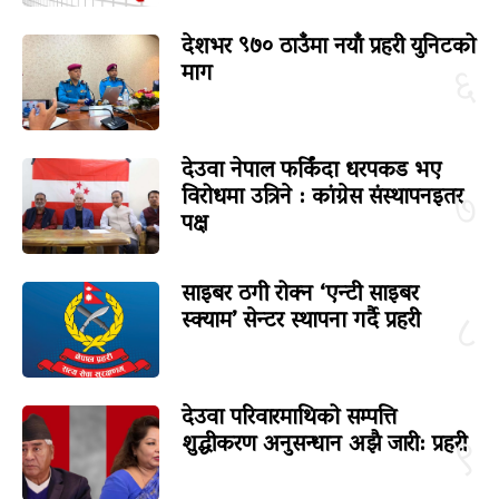
देशभर ९७० ठाउँमा नयाँ प्रहरी युनिटको
माग
६
देउवा नेपाल फर्किंदा धरपकड भए
विरोधमा उत्रिने : कांग्रेस संस्थापनइतर
७
पक्ष
साइबर ठगी रोक्न ‘एन्टी साइबर
स्क्याम’ सेन्टर स्थापना गर्दै प्रहरी
८
देउवा परिवारमाथिको सम्पत्ति
शुद्धीकरण अनुसन्धान अझै जारी: प्रहरी
९