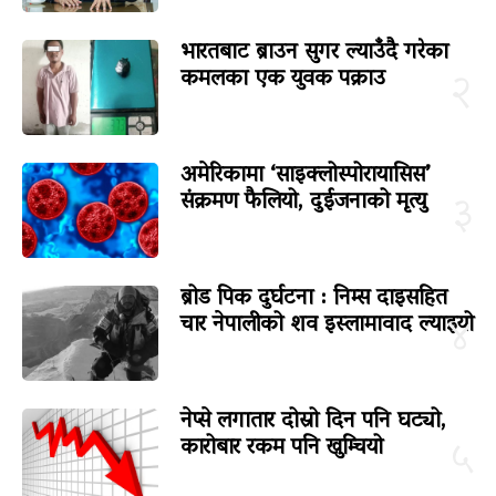
भारतबाट ब्राउन सुगर ल्याउँदै गरेका
कमलका एक युवक पक्राउ
२
अमेरिकामा ‘साइक्लोस्पोरायासिस’
संक्रमण फैलियो, दुईजनाको मृत्यु
३
ब्रोड पिक दुर्घटना : निम्स दाइसहित
चार नेपालीको शव इस्लामावाद ल्याइयो
४
नेप्से लगातार दोस्रो दिन पनि घट्यो,
कारोबार रकम पनि खुम्चियो
५