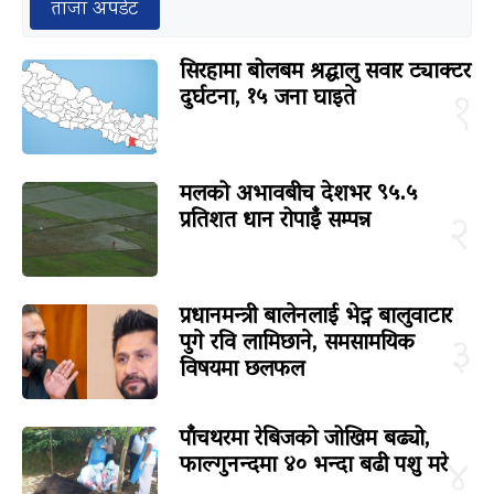
ताजा अपडेट
सिरहामा बोलबम श्रद्धालु सवार ट्याक्टर
दुर्घटना, १५ जना घाइते
१
मलको अभावबीच देशभर ९५.५
प्रतिशत धान रोपाइँ सम्पन्न
२
प्रधानमन्त्री बालेनलाई भेट्न बालुवाटार
पुगे रवि लामिछाने, समसामयिक
३
विषयमा छलफल
पाँचथरमा रेबिजको जोखिम बढ्यो,
फाल्गुनन्दमा ४० भन्दा बढी पशु मरे
४