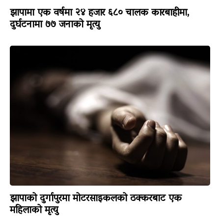
झापामा एक वर्षमा २४ हजार ६८० चालक कारबाहीमा,
दुर्घटनामा ७७ जनाको मृत्यु
झापाको दुर्गापुरमा मोटरसाइकलको ठक्करबाट एक
महिलाको मृत्यु