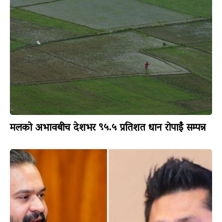
मलको अभावबीच देशभर ९५.५ प्रतिशत धान रोपाइँ सम्पन्न