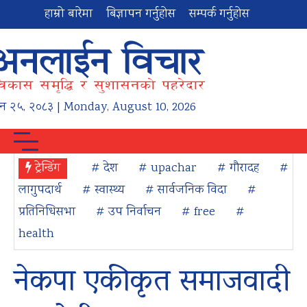
हाम्रो बारेमा
बिज्ञापन गर्नुहोस
सम्पर्क गर्नुहोस
न
२५
,
२०८३
| Monday, August 10, 2026
ट्रेन्डिंग
# देश
# upachar
# गौरादह
#
लागुपदार्थ
# स्वास्थ्य
# सार्वजनिक विदा
#
प्रतिनिधिसभा
# उप निर्वाचन
# free
#
health
नेकपा एकीकृत समाजवादी