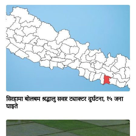
सिरहामा बोलबम श्रद्धालु सवार ट्याक्टर दुर्घटना, १५ जना
घाइते