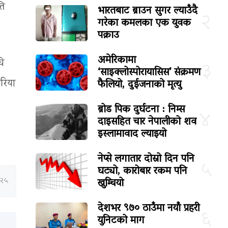
ति
भारतबाट ब्राउन सुगर ल्याउँदै
२
गरेका कमलका एक युवक
पक्राउ
अमेरिकामा
घि
३
‘साइक्लोस्पोरायासिस’ संक्रमण
फैलियो, दुईजनाको मृत्यु
रिया
ब्रोड पिक दुर्घटना : निम्स
४
दाइसहित चार नेपालीको शव
इस्लामावाद ल्याइयो
नेप्से लगातार दोस्रो दिन पनि
५
घट्यो, कारोबार रकम पनि
खुम्चियो
:२५
देशभर ९७० ठाउँमा नयाँ प्रहरी
६
युनिटको माग