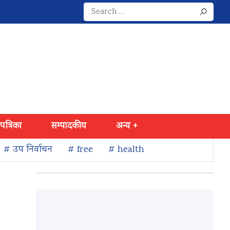
Search
for:
 पत्रिका
सम्पादकीय
अन्य +
# उप निर्वाचन
# free
# health