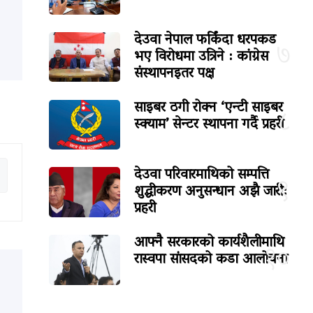
देउवा नेपाल फर्किंदा धरपकड
७
भए विरोधमा उत्रिने : कांग्रेस
संस्थापनइतर पक्ष
साइबर ठगी रोक्न ‘एन्टी साइबर
८
स्क्याम’ सेन्टर स्थापना गर्दै प्रहरी
देउवा परिवारमाथिको सम्पत्ति
९
शुद्धीकरण अनुसन्धान अझै जारी:
प्रहरी
आफ्नै सरकारको कार्यशैलीमाथि
१०
रास्वपा सांसदको कडा आलोचना