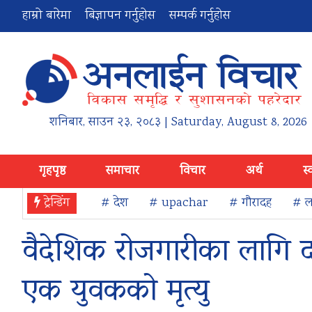
हाम्रो बारेमा
बिज्ञापन गर्नुहोस
सम्पर्क गर्नुहोस
शनिबार
,
साउन
२३
,
२०८३
| Saturday, August 8, 2026
गृहपृष्ठ
समाचार
विचार
अर्थ
स्
ट्रेन्डिंग
# देश
# upachar
# गौरादह
# ला
वैदेशिक रोजगारीका लागि 
एक युवकको मृत्यु