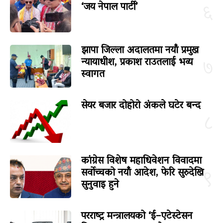
‘जय नेपाल पार्टी’
६
झापा जिल्ला अदालतमा नयाँ प्रमुख
न्यायाधीश, प्रकाश राउतलाई भव्य
७
स्वागत
सेयर बजार दोहोरो अंकले घटेर बन्द
८
कांग्रेस विशेष महाधिवेशन विवादमा
सर्वोच्चको नयाँ आदेश, फेरि सुरुदेखि
९
सुनुवाइ हुने
परराष्ट्र मन्त्रालयको ‘ई–एटेस्टेसन