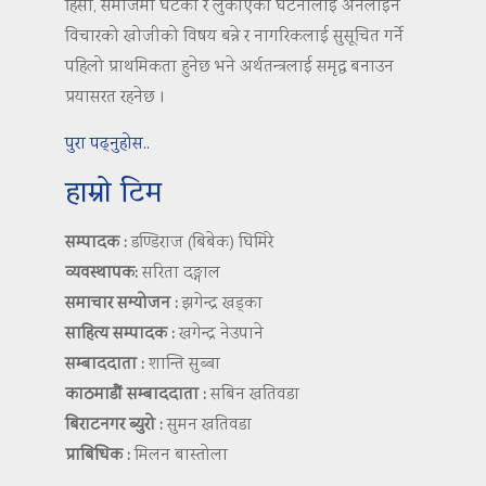
हिंसा, समाजमा घटेका र लुकाएका घटनालाई अनलाईन
विचारको खोजीको विषय बन्ने र नागरिकलाई सुसूचित गर्ने
पहिलो प्राथमिकता हुनेछ भने अर्थतन्त्रलाई समृद्ध बनाउन
प्रयासरत रहनेछ ।
पुरा पढ्नुहोस..
हाम्रो टिम
सम्पादक :
डण्डिराज (बिबेक) घिमिरे
व्यवस्थापक:
सरिता दङ्गाल
समाचार सम्योजन :
झगेन्द्र खड्का
साहित्य सम्पादक :
खगेन्द्र नेउपाने
सम्बाददाता :
शान्ति सुब्बा
काठमाडौं सम्बाददाता :
सबिन खतिवडा
बिराटनगर ब्युरो :
सुमन खतिवडा
प्राबिधिक :
मिलन बास्तोला