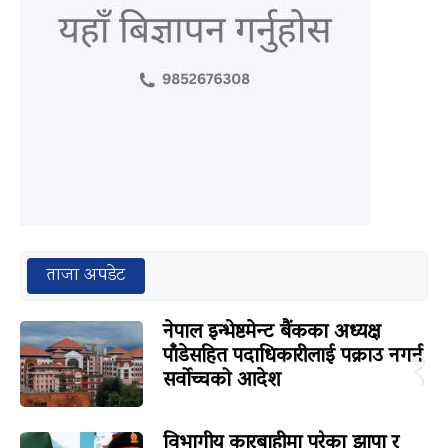
ताजा अपडेट
नेपाल इन्भेष्टमेन्ट बैंकका अध्यक्ष
पाँडेसहित पदाधिकारीलाई पक्राउ नगर्न
१
सर्वोच्चको आदेश
विभागीय कारबाहीमा परेका झापा र