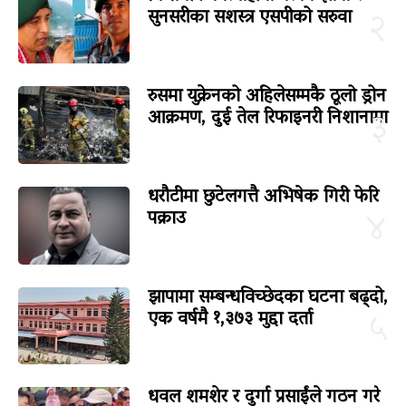
सुनसरीका सशस्त्र एसपीको सरुवा
२
रुसमा युक्रेनको अहिलेसम्मकै ठूलो ड्रोन
आक्रमण, दुई तेल रिफाइनरी निशानामा
३
धरौटीमा छुटेलगत्तै अभिषेक गिरी फेरि
पक्राउ
४
झापामा सम्बन्धविच्छेदका घटना बढ्दो,
एक वर्षमै १,३७३ मुद्दा दर्ता
५
धवल शमशेर र दुर्गा प्रसाईंले गठन गरे