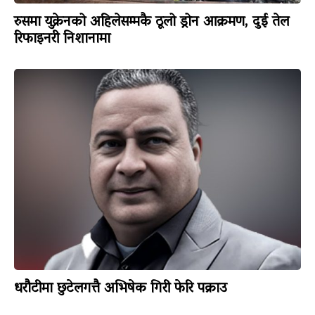
रुसमा युक्रेनको अहिलेसम्मकै ठूलो ड्रोन आक्रमण, दुई तेल
रिफाइनरी निशानामा
धरौटीमा छुटेलगत्तै अभिषेक गिरी फेरि पक्राउ