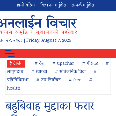
हाम्रो बारेमा
बिज्ञापन गर्नुहोस
सम्पर्क गर्नुहोस
ाउन
२२
,
२०८३
| Friday, August 7, 2026
ट्रेन्डिंग
# देश
# upachar
# गौरादह
#
लागुपदार्थ
# स्वास्थ्य
# सार्वजनिक विदा
#
प्रतिनिधिसभा
# उप निर्वाचन
# free
#
health
बहुबिवाह मुद्दाका फरार