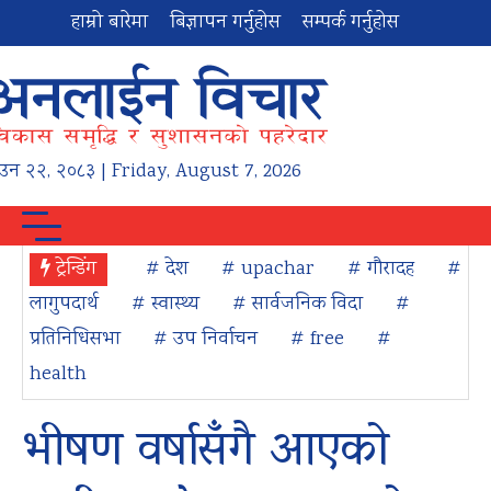
हाम्रो बारेमा
बिज्ञापन गर्नुहोस
सम्पर्क गर्नुहोस
ाउन
२२
,
२०८३
| Friday, August 7, 2026
ट्रेन्डिंग
# देश
# upachar
# गौरादह
#
लागुपदार्थ
# स्वास्थ्य
# सार्वजनिक विदा
#
प्रतिनिधिसभा
# उप निर्वाचन
# free
#
health
भीषण वर्षासँगै आएको