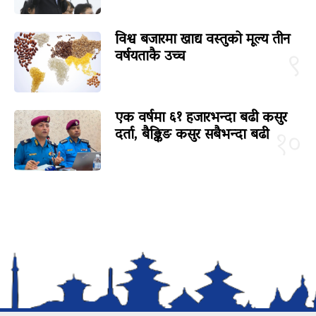
विश्व बजारमा खाद्य वस्तुको मूल्य तीन
वर्षयताकै उच्च
९
एक वर्षमा ६१ हजारभन्दा बढी कसुर
दर्ता, बैङ्किङ कसुर सबैभन्दा बढी
१०