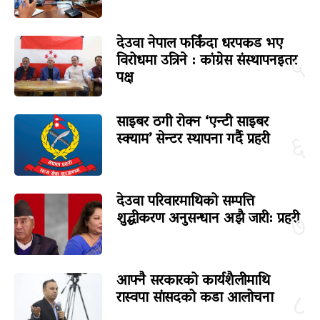
देउवा नेपाल फर्किंदा धरपकड भए
विरोधमा उत्रिने : कांग्रेस संस्थापनइतर
५
पक्ष
साइबर ठगी रोक्न ‘एन्टी साइबर
स्क्याम’ सेन्टर स्थापना गर्दै प्रहरी
६
देउवा परिवारमाथिको सम्पत्ति
शुद्धीकरण अनुसन्धान अझै जारी: प्रहरी
७
आफ्नै सरकारको कार्यशैलीमाथि
रास्वपा सांसदको कडा आलोचना
८