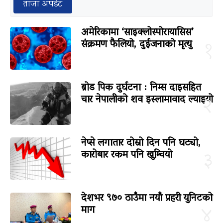
ताजा अपडेट
अमेरिकामा ‘साइक्लोस्पोरायासिस’
संक्रमण फैलियो, दुईजनाको मृत्यु
१
ब्रोड पिक दुर्घटना : निम्स दाइसहित
चार नेपालीको शव इस्लामावाद ल्याइयो
२
नेप्से लगातार दोस्रो दिन पनि घट्यो,
कारोबार रकम पनि खुम्चियो
३
देशभर ९७० ठाउँमा नयाँ प्रहरी युनिटको
माग
४