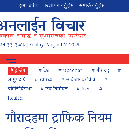
हाम्रो बारेमा
बिज्ञापन गर्नुहोस
सम्पर्क गर्नुहोस
ाउन
२२
,
२०८३
| Friday, August 7, 2026
ट्रेन्डिंग
# देश
# upachar
# गौरादह
#
लागुपदार्थ
# स्वास्थ्य
# सार्वजनिक विदा
#
प्रतिनिधिसभा
# उप निर्वाचन
# free
#
health
गौरादहमा ट्राफिक नियम