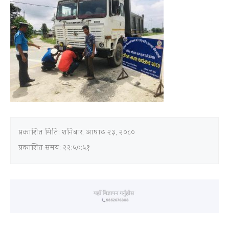
प्रकाशित मिति:
शनिबार, आषाढ २३, २०८०
प्रकाशित समय: २२:५०:५१