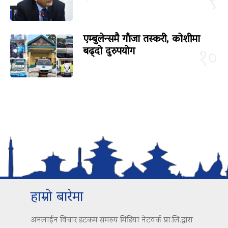
९
एम्बुलेन्समै गाँजा तस्करी, कोशीमा
बढ्दो दुरुपयोग
१०
हाम्रो बारेमा
अनलाईन विचार डटकम समरुप मिडिया नेटवर्क प्रा.लि.द्वारा