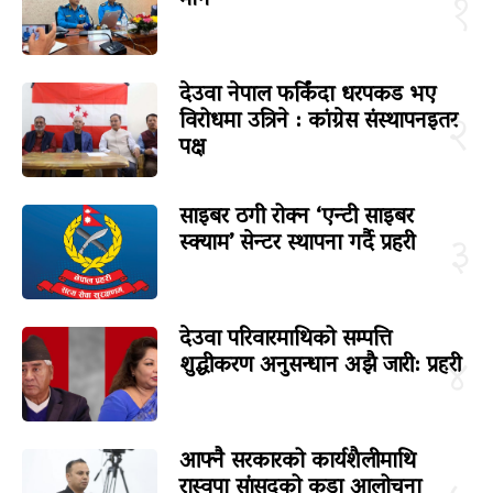
माग
१
देउवा नेपाल फर्किंदा धरपकड भए
विरोधमा उत्रिने : कांग्रेस संस्थापनइतर
२
पक्ष
साइबर ठगी रोक्न ‘एन्टी साइबर
स्क्याम’ सेन्टर स्थापना गर्दै प्रहरी
३
देउवा परिवारमाथिको सम्पत्ति
शुद्धीकरण अनुसन्धान अझै जारी: प्रहरी
४
आफ्नै सरकारको कार्यशैलीमाथि
रास्वपा सांसदको कडा आलोचना