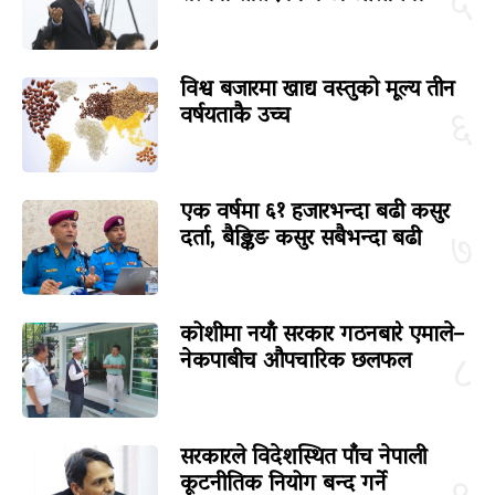
५
विश्व बजारमा खाद्य वस्तुको मूल्य तीन
वर्षयताकै उच्च
६
एक वर्षमा ६१ हजारभन्दा बढी कसुर
दर्ता, बैङ्किङ कसुर सबैभन्दा बढी
७
कोशीमा नयाँ सरकार गठनबारे एमाले–
नेकपाबीच औपचारिक छलफल
८
सरकारले विदेशस्थित पाँच नेपाली
कूटनीतिक नियोग बन्द गर्ने