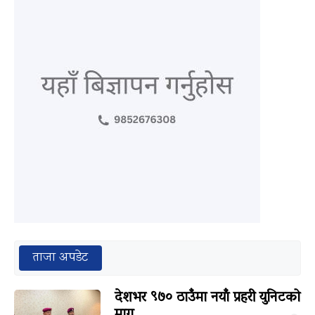
ताजा अपडेट
देशभर ९७० ठाउँमा नयाँ प्रहरी युनिटको