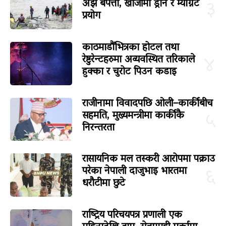
अझै बेपत्ता, खोजीमा ड्रोन र म्याग्नेट
३
प्रयोग
काठमाडौंभित्रका होटल तथा
रेष्टुरेन्टहरुमा अव्यवस्थित तरिकाले
४
हुक्का र चुरोट पिउन कडाइ
राजीनामा विवादपछि ओली–कार्कीबीच
सहमति, मुख्यमन्त्रीमा कार्कीकै
५
निरन्तरता
रासायनिक मल तस्करी आरोपमा पक्राउ
परेका नेपाली दाजुभाइ भारतमा
६
धरौटीमा छुटे
राष्ट्रिय परिचयपत्र प्रणाली एक