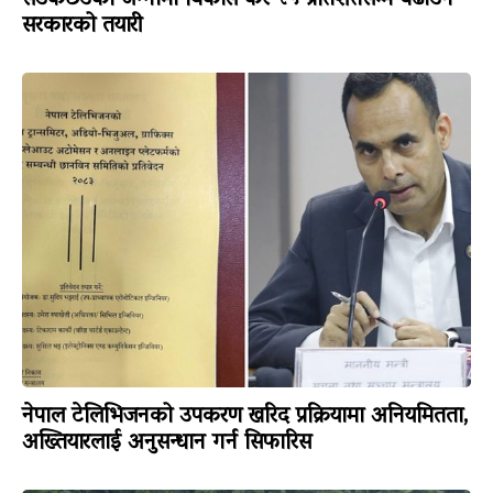
सडकछेउको जग्गामा विकास कर २५ प्रतिशतसम्म बढाउने
सरकारको तयारी
नेपाल टेलिभिजनको उपकरण खरिद प्रक्रियामा अनियमितता,
अख्तियारलाई अनुसन्धान गर्न सिफारिस