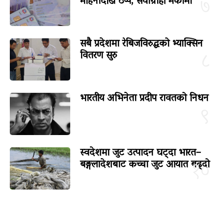
महिनादेखि ठप्प, सेवाग्राही मर्कामा
७
सबै प्रदेशमा रेबिजविरुद्धको भ्याक्सिन
वितरण सुरु
८
भारतीय अभिनेता प्रदीप रावतको निधन
९
स्वदेशमा जुट उत्पादन घट्दा भारत–
बङ्गलादेशबाट कच्चा जुट आयात बढ्दो
१०