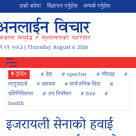
हाम्रो बारेमा
बिज्ञापन गर्नुहोस
सम्पर्क गर्नुहोस
न
२१
,
२०८३
| Thursday, August 6, 2026
ट्रेन्डिंग
# देश
# upachar
# गौरादह
#
लागुपदार्थ
# स्वास्थ्य
# सार्वजनिक विदा
#
प्रतिनिधिसभा
# उप निर्वाचन
# free
#
health
इजरायली सेनाको हवाई