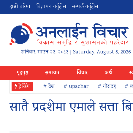
हाम्रो बारेमा
बिज्ञापन गर्नुहोस
सम्पर्क गर्नुहोस
शनिबार
,
साउन
२३
,
२०८३
| Saturday, August 8, 2026
गृहपृष्ठ
समाचार
विचार
अर्थ
स्
ट्रेन्डिंग
# देश
# upachar
# गौरादह
# ला
सातै प्रदशेमा एमाले सत्ता ब