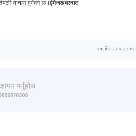
क्षी बेन्चमा पुगेको छ ।
ईमेजखबरबाट
प्रकाशित समय: २३:४२