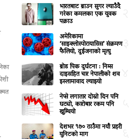
भारतबाट ब्राउन सुगर ल्याउँदै
२
गरेका कमलका एक युवक
पक्राउ
ो
अमेरिकामा
३
‘साइक्लोस्पोरायासिस’ संक्रमण
फैलियो, दुईजनाको मृत्यु
ब्रोड पिक दुर्घटना : निम्स
नेका
४
दाइसहित चार नेपालीको शव
कोशी
इस्लामावाद ल्याइयो
क्मत
नेप्से लगातार दोस्रो दिन पनि
५
घट्यो, कारोबार रकम पनि
खुम्चियो
देशभर ९७० ठाउँमा नयाँ प्रहरी
६
युनिटको माग
ी