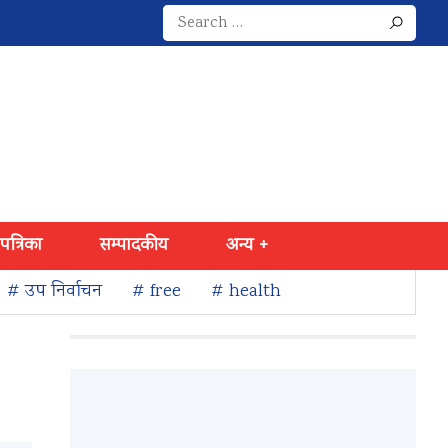
Search
for:
 पत्रिका
सम्पादकीय
अन्य +
# उप निर्वाचन
# free
# health