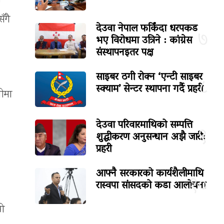
ँगै
देउवा नेपाल फर्किंदा धरपकड
७
भए विरोधमा उत्रिने : कांग्रेस
संस्थापनइतर पक्ष
साइबर ठगी रोक्न ‘एन्टी साइबर
८
स्क्याम’ सेन्टर स्थापना गर्दै प्रहरी
नीमा
देउवा परिवारमाथिको सम्पत्ति
९
शुद्धीकरण अनुसन्धान अझै जारी:
प्रहरी
आफ्नै सरकारको कार्यशैलीमाथि
१०
रास्वपा सांसदको कडा आलोचना
रो