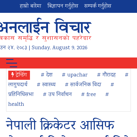
हाम्रो बारेमा
बिज्ञापन गर्नुहोस
सम्पर्क गर्नुहोस
ाउन
२४
,
२०८३
| Sunday, August 9, 2026
ट्रेन्डिंग
# देश
# upachar
# गौरादह
#
लागुपदार्थ
# स्वास्थ्य
# सार्वजनिक विदा
#
प्रतिनिधिसभा
# उप निर्वाचन
# free
#
health
नेपाली क्रिकेटर आसिफ