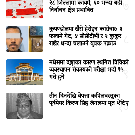
२८ जिल्लामा कायमै, ६० भन्दा बढी
७
निर्वाचन क्षेत्र प्रभावित
कुपण्डोलमा खैरो हेरोइन कारोबारः ३
फलामे गेट, ४ सीसीटीभी र २ कुकुर
८
राखेर धन्दा चलाउने युवक पक्राउ
मधेसमा दङ्गाका कारण स्थगित त्रिविको
व्यवस्थापन संकायको परीक्षा भदौ १५
९
गते हुने
तीन दिनदेखि बेपत्ता कपिलवस्तुका
पूर्वमेयर किरण सिंह जंगलमा मृत भेटिए
१०