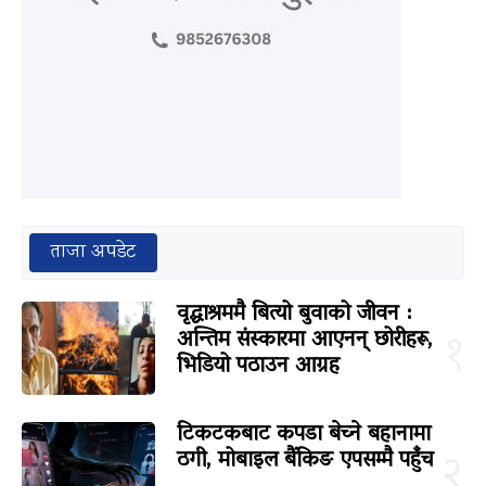
ताजा अपडेट
वृद्धाश्रममै बित्यो बुवाको जीवन :
अन्तिम संस्कारमा आएनन् छोरीहरू,
१
भिडियो पठाउन आग्रह
टिकटकबाट कपडा बेच्ने बहानामा
ठगी, मोबाइल बैंकिङ एपसम्मै पहुँच
२