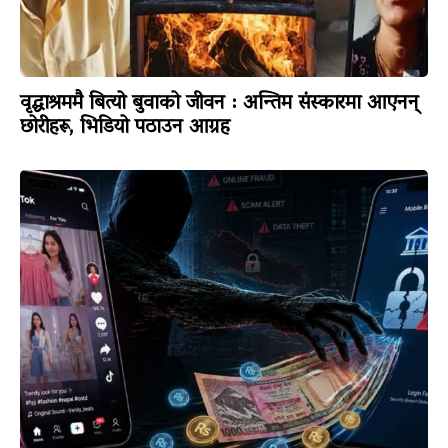
वृद्धाश्रममै बित्यो बुवाको जीवन : अन्तिम संस्कारमा आएनन्
छोरीहरू, भिडियो पठाउन आग्रह