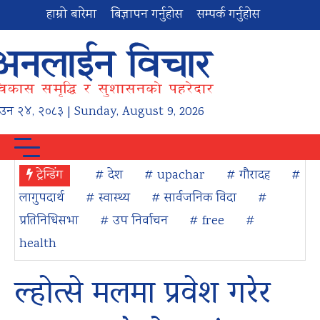
हाम्रो बारेमा
बिज्ञापन गर्नुहोस
सम्पर्क गर्नुहोस
ाउन
२४
,
२०८३
| Sunday, August 9, 2026
ट्रेन्डिंग
# देश
# upachar
# गौरादह
#
लागुपदार्थ
# स्वास्थ्य
# सार्वजनिक विदा
#
प्रतिनिधिसभा
# उप निर्वाचन
# free
#
health
ल्होत्से मलमा प्रवेश गरेर