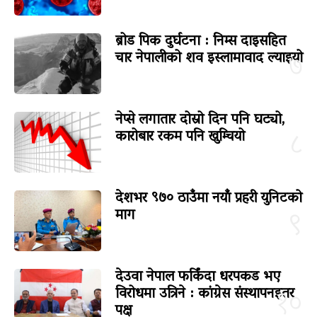
ब्रोड पिक दुर्घटना : निम्स दाइसहित
चार नेपालीको शव इस्लामावाद ल्याइयो
७
नेप्से लगातार दोस्रो दिन पनि घट्यो,
कारोबार रकम पनि खुम्चियो
८
देशभर ९७० ठाउँमा नयाँ प्रहरी युनिटको
माग
९
देउवा नेपाल फर्किंदा धरपकड भए
विरोधमा उत्रिने : कांग्रेस संस्थापनइतर
१०
पक्ष