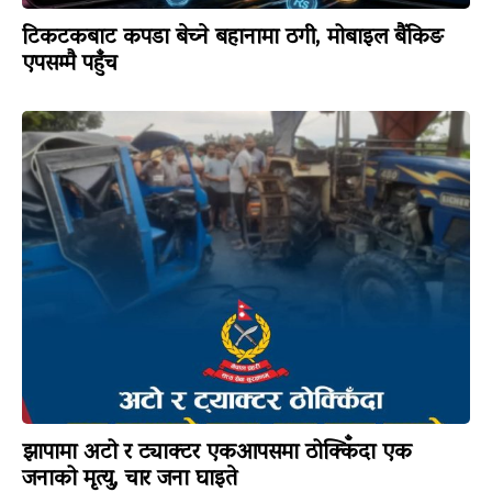
टिकटकबाट कपडा बेच्ने बहानामा ठगी, मोबाइल बैंकिङ
एपसम्मै पहुँच
झापामा अटो र ट्याक्टर एकआपसमा ठोक्किँदा एक
जनाको मृत्यु, चार जना घाइते