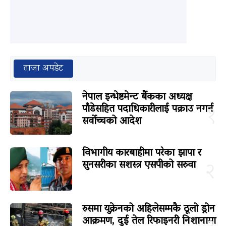
ताजा अपडेट
नेपाल इन्भेष्टमेन्ट बैंकका अध्यक्ष
पाँडेसहित पदाधिकारीलाई पक्राउ नगर्न
१
सर्वोच्चको आदेश
विभागीय कारबाहीमा परेका झापा र
सुनसरीका सशस्त्र एसपीको सरुवा
२
रुसमा युक्रेनको अहिलेसम्मकै ठूलो ड्रोन
आक्रमण, दुई तेल रिफाइनरी निशानामा