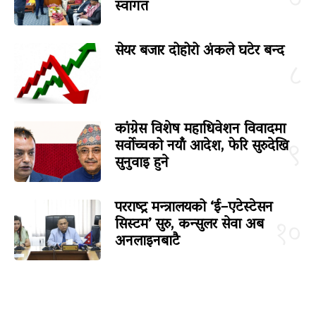
७
स्वागत
सेयर बजार दोहोरो अंकले घटेर बन्द
८
कांग्रेस विशेष महाधिवेशन विवादमा
सर्वोच्चको नयाँ आदेश, फेरि सुरुदेखि
९
सुनुवाइ हुने
परराष्ट्र मन्त्रालयको ‘ई–एटेस्टेसन
सिस्टम’ सुरु, कन्सुलर सेवा अब
१०
अनलाइनबाटै