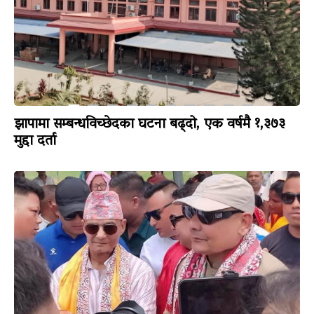
झापामा सम्बन्धविच्छेदका घटना बढ्दो, एक वर्षमै १,३७३
मुद्दा दर्ता