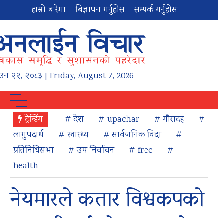
हाम्रो बारेमा
बिज्ञापन गर्नुहोस
सम्पर्क गर्नुहोस
ाउन
२२
,
२०८३
| Friday, August 7, 2026
ट्रेन्डिंग
# देश
# upachar
# गौरादह
#
लागुपदार्थ
# स्वास्थ्य
# सार्वजनिक विदा
#
प्रतिनिधिसभा
# उप निर्वाचन
# free
#
health
नेयमारले कतार विश्वकपको