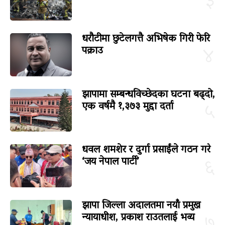
३
धरौटीमा छुटेलगत्तै अभिषेक गिरी फेरि
पक्राउ
४
झापामा सम्बन्धविच्छेदका घटना बढ्दो,
एक वर्षमै १,३७३ मुद्दा दर्ता
५
धवल शमशेर र दुर्गा प्रसाईंले गठन गरे
‘जय नेपाल पार्टी’
६
झापा जिल्ला अदालतमा नयाँ प्रमुख
न्यायाधीश, प्रकाश राउतलाई भव्य