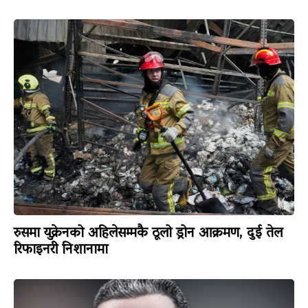
रुसमा युक्रेनको अहिलेसम्मकै ठूलो ड्रोन आक्रमण, दुई तेल
रिफाइनरी निशानामा