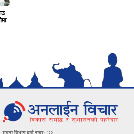
ाउ
ीमा
सूचना बिभाग दर्ता नम्बर :
८९२