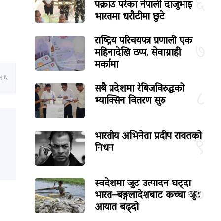
६
पक्राउ परेका नेपाली दाजुभाइ
भारतमा धरौटीमा छुटे
राष्ट्रिय परिचयपत्र प्रणाली एक
७
महिनादेखि ठप्प, सेवाग्राही
मर्कामा
:२६
सबै प्रदेशमा रेबिजविरुद्धको
८
भ्याक्सिन वितरण सुरु
भारतीय अभिनेता प्रदीप रावतको
९
निधन
स्वदेशमा जुट उत्पादन घट्दा
१०
भारत–बङ्गलादेशबाट कच्चा जुट
आयात बढ्दो