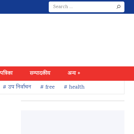
Search
for:
 पत्रिका
सम्पादकीय
अन्य +
# उप निर्वाचन
# free
# health