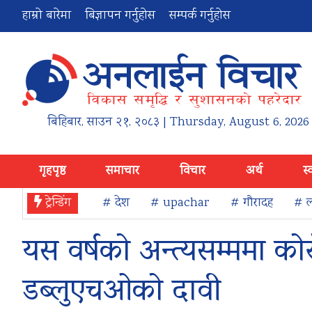
हाम्रो बारेमा
बिज्ञापन गर्नुहोस
सम्पर्क गर्नुहोस
बिहिबार
,
साउन
२१
,
२०८३
| Thursday, August 6, 2026
गृहपृष्ठ
समाचार
विचार
अर्थ
स्
ट्रेन्डिंग
# देश
# upachar
# गौरादह
# ल
यस वर्षको अन्त्यसम्ममा कोर
डब्लुएचओको दावी