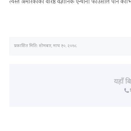
त्यस्तै अमेरिकाका वरिष्ठ वैज्ञानिक एन्थोनी फाउसीले पनि कोभिड 
प्रकाशित मिति:
सोमबार, माघ १०, २०७८