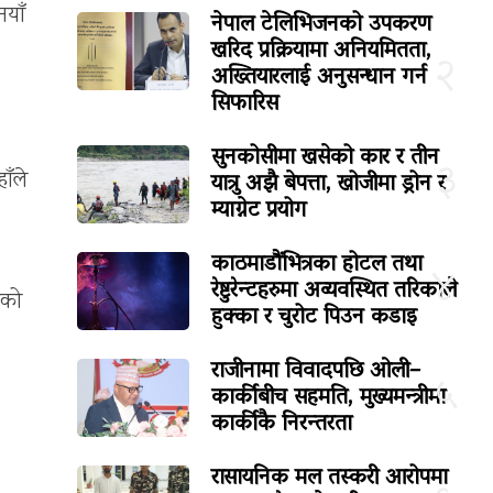
याँ
नेपाल टेलिभिजनको उपकरण
खरिद प्रक्रियामा अनियमितता,
२
अख्तियारलाई अनुसन्धान गर्न
सिफारिस
सुनकोसीमा खसेको कार र तीन
३
यात्रु अझै बेपत्ता, खोजीमा ड्रोन र
ाँले
म्याग्नेट प्रयोग
काठमाडौंभित्रका होटल तथा
४
रेष्टुरेन्टहरुमा अव्यवस्थित तरिकाले
ुको
हुक्का र चुरोट पिउन कडाइ
राजीनामा विवादपछि ओली–
५
कार्कीबीच सहमति, मुख्यमन्त्रीमा
कार्कीकै निरन्तरता
रासायनिक मल तस्करी आरोपमा