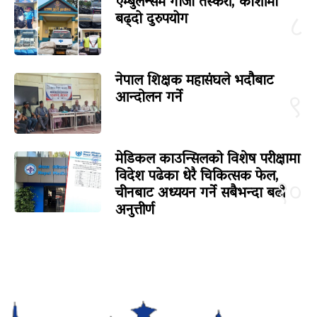
एम्बुलेन्समै गाँजा तस्करी, कोशीमा
बढ्दो दुरुपयोग
८
नेपाल शिक्षक महासंघले भदौबाट
आन्दोलन गर्ने
९
मेडिकल काउन्सिलको विशेष परीक्षामा
विदेश पढेका धेरै चिकित्सक फेल,
१०
चीनबाट अध्ययन गर्ने सबैभन्दा बढी
अनुत्तीर्ण