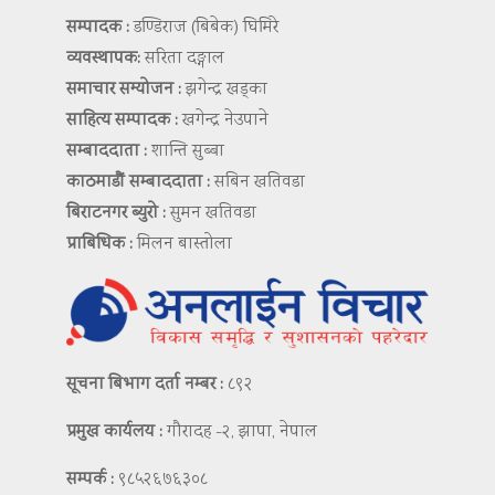
सम्पादक :
डण्डिराज (बिबेक) घिमिरे
व्यवस्थापक:
सरिता दङ्गाल
समाचार सम्योजन :
झगेन्द्र खड्का
साहित्य सम्पादक :
खगेन्द्र नेउपाने
सम्बाददाता :
शान्ति सुब्बा
काठमाडौं सम्बाददाता :
सबिन खतिवडा
बिराटनगर ब्युरो :
सुमन खतिवडा
प्राबिधिक :
मिलन बास्तोला
सूचना बिभाग दर्ता नम्बर :
८९२
प्रमुख कार्यलय :
गौरादह -२, झापा, नेपाल
सम्पर्क :
९८५२६७६३०८