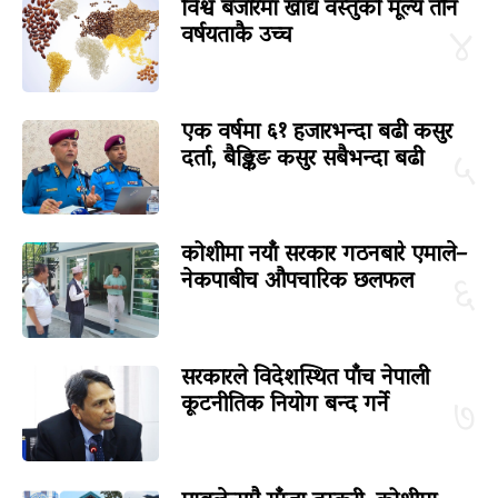
विश्व बजारमा खाद्य वस्तुको मूल्य तीन
वर्षयताकै उच्च
४
एक वर्षमा ६१ हजारभन्दा बढी कसुर
दर्ता, बैङ्किङ कसुर सबैभन्दा बढी
५
कोशीमा नयाँ सरकार गठनबारे एमाले–
नेकपाबीच औपचारिक छलफल
६
सरकारले विदेशस्थित पाँच नेपाली
कूटनीतिक नियोग बन्द गर्ने
७