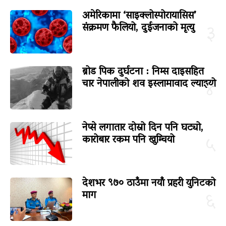
अमेरिकामा ‘साइक्लोस्पोरायासिस’
संक्रमण फैलियो, दुईजनाको मृत्यु
३
ब्रोड पिक दुर्घटना : निम्स दाइसहित
चार नेपालीको शव इस्लामावाद ल्याइयो
४
नेप्से लगातार दोस्रो दिन पनि घट्यो,
कारोबार रकम पनि खुम्चियो
५
देशभर ९७० ठाउँमा नयाँ प्रहरी युनिटको
माग
६