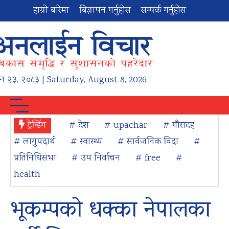
हाम्रो बारेमा
बिज्ञापन गर्नुहोस
सम्पर्क गर्नुहोस
न
२३
,
२०८३
| Saturday, August 8, 2026
ट्रेन्डिंग
# देश
# upachar
# गौरादह
# लागुपदार्थ
# स्वास्थ्य
# सार्वजनिक विदा
#
प्रतिनिधिसभा
# उप निर्वाचन
# free
#
health
भूकम्पको धक्का नेपालका