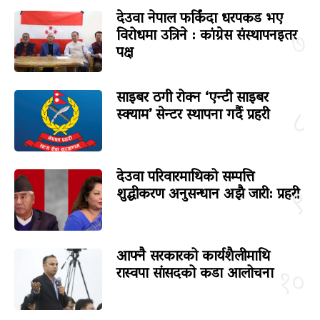
देउवा नेपाल फर्किंदा धरपकड भए
विरोधमा उत्रिने : कांग्रेस संस्थापनइतर
७
पक्ष
साइबर ठगी रोक्न ‘एन्टी साइबर
स्क्याम’ सेन्टर स्थापना गर्दै प्रहरी
८
देउवा परिवारमाथिको सम्पत्ति
शुद्धीकरण अनुसन्धान अझै जारी: प्रहरी
९
आफ्नै सरकारको कार्यशैलीमाथि
रास्वपा सांसदको कडा आलोचना
१०