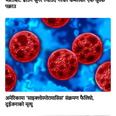
भारतबाट ब्राउन सुगर ल्याउँदै गरेका कमलका एक युवक
पक्राउ
अमेरिकामा ‘साइक्लोस्पोरायासिस’ संक्रमण फैलियो,
दुईजनाको मृत्यु