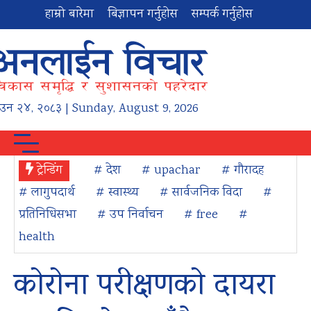
हाम्रो बारेमा
बिज्ञापन गर्नुहोस
सम्पर्क गर्नुहोस
ाउन
२४
,
२०८३
| Sunday, August 9, 2026
ट्रेन्डिंग
# देश
# upachar
# गौरादह
# लागुपदार्थ
# स्वास्थ्य
# सार्वजनिक विदा
#
प्रतिनिधिसभा
# उप निर्वाचन
# free
#
health
कोरोना परीक्षणको दायरा