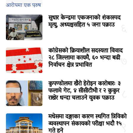
सुधार केन्द्रमा एकजनाको शंकास्पद
मृत्यु, अध्यक्षसहित ५ जना पक्राउ
६
कांग्रेसको क्रियाशील सदस्यता विवाद
२८ जिल्लामा कायमै, ६० भन्दा बढी
७
निर्वाचन क्षेत्र प्रभावित
कुपण्डोलमा खैरो हेरोइन कारोबारः ३
फलामे गेट, ४ सीसीटीभी र २ कुकुर
८
राखेर धन्दा चलाउने युवक पक्राउ
मधेसमा दङ्गाका कारण स्थगित त्रिविको
व्यवस्थापन संकायको परीक्षा भदौ १५
९
गते हुने