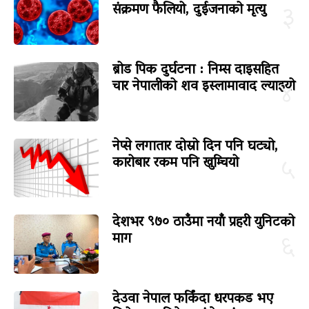
संक्रमण फैलियो, दुईजनाको मृत्यु
३
ब्रोड पिक दुर्घटना : निम्स दाइसहित
चार नेपालीको शव इस्लामावाद ल्याइयो
४
नेप्से लगातार दोस्रो दिन पनि घट्यो,
कारोबार रकम पनि खुम्चियो
५
देशभर ९७० ठाउँमा नयाँ प्रहरी युनिटको
माग
६
देउवा नेपाल फर्किंदा धरपकड भए