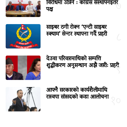
विरोधमा उत्रिने : कांग्रेस संस्थापनइतर
७
पक्ष
साइबर ठगी रोक्न ‘एन्टी साइबर
स्क्याम’ सेन्टर स्थापना गर्दै प्रहरी
८
देउवा परिवारमाथिको सम्पत्ति
शुद्धीकरण अनुसन्धान अझै जारी: प्रहरी
९
आफ्नै सरकारको कार्यशैलीमाथि
रास्वपा सांसदको कडा आलोचना
१०