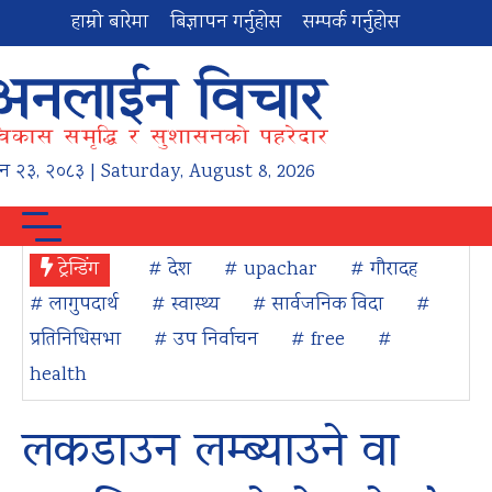
हाम्रो बारेमा
बिज्ञापन गर्नुहोस
सम्पर्क गर्नुहोस
न
२३
,
२०८३
| Saturday, August 8, 2026
ट्रेन्डिंग
# देश
# upachar
# गौरादह
# लागुपदार्थ
# स्वास्थ्य
# सार्वजनिक विदा
#
प्रतिनिधिसभा
# उप निर्वाचन
# free
#
health
लकडाउन लम्ब्याउने वा