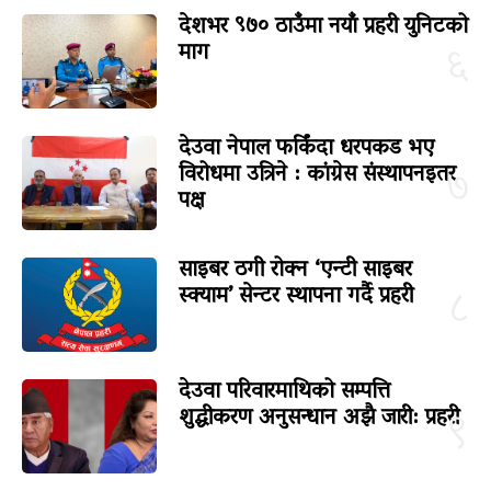
देशभर ९७० ठाउँमा नयाँ प्रहरी युनिटको
माग
६
देउवा नेपाल फर्किंदा धरपकड भए
विरोधमा उत्रिने : कांग्रेस संस्थापनइतर
७
पक्ष
साइबर ठगी रोक्न ‘एन्टी साइबर
स्क्याम’ सेन्टर स्थापना गर्दै प्रहरी
८
देउवा परिवारमाथिको सम्पत्ति
शुद्धीकरण अनुसन्धान अझै जारी: प्रहरी
९