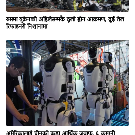
रुसमा युक्रेनको अहिलेसम्मकै ठूलो ड्रोन आक्रमण, दुई तेल
रिफाइनरी निशानामा
अमेरिकालाई चीनको कडा आर्थिक जवाफ, ६ कम्पनी