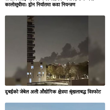
कालोसूचीमा: ड्रोन निर्यातमा कडा नियन्त्रण
दुबईको जेबेल अली औद्योगिक क्षेत्रमा श्रृंखलाबद्ध विस्फोट