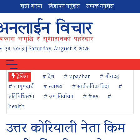
हाम्रो बारेमा
बिज्ञापन गर्नुहोस
सम्पर्क गर्नुहोस
न
२३
,
२०८३
| Saturday, August 8, 2026
ट्रेन्डिंग
# देश
# upachar
# गौरादह
# लागुपदार्थ
# स्वास्थ्य
# सार्वजनिक विदा
#
प्रतिनिधिसभा
# उप निर्वाचन
# free
#
health
उत्तर कोरियाली नेता किम