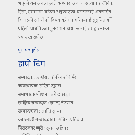
भएको यस अनलाइनले भ्रष्टचार, अन्याय अत्याचार, लैंगिक
हिंसा, समाजमा घटेका र लुकाएका घटनालाई अनलाईन
विचारको खोजीको विषय बन्ने र नागरिकलाई सुसूचित गर्ने
पहिलो प्राथमिकता हुनेछ भने अर्थतन्त्रलाई समृद्ध बनाउन
प्रयासरत रहनेछ ।
पुरा पढ्नुहोस..
हाम्रो टिम
सम्पादक :
डण्डिराज (बिबेक) घिमिरे
व्यवस्थापक:
सरिता दङ्गाल
समाचार सम्योजन :
झगेन्द्र खड्का
साहित्य सम्पादक :
खगेन्द्र नेउपाने
सम्बाददाता :
शान्ति सुब्बा
काठमाडौं सम्बाददाता :
सबिन खतिवडा
बिराटनगर ब्युरो :
सुमन खतिवडा