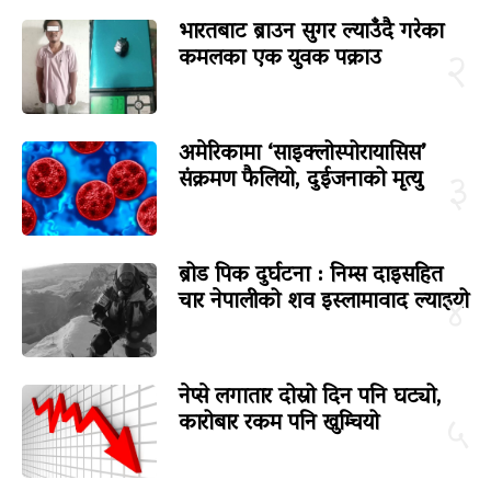
भारतबाट ब्राउन सुगर ल्याउँदै गरेका
कमलका एक युवक पक्राउ
२
अमेरिकामा ‘साइक्लोस्पोरायासिस’
संक्रमण फैलियो, दुईजनाको मृत्यु
३
ब्रोड पिक दुर्घटना : निम्स दाइसहित
चार नेपालीको शव इस्लामावाद ल्याइयो
४
नेप्से लगातार दोस्रो दिन पनि घट्यो,
कारोबार रकम पनि खुम्चियो
५