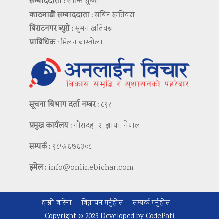
सम्बाददाता :
शान्ति सुब्बा
काठमाडौं सम्बाददाता :
सबिन खतिवडा
बिराटनगर ब्युरो :
सुमन खतिवडा
प्राबिधिक :
मिलन बास्तोला
सूचना बिभाग दर्ता नम्बर :
८९२
प्रमुख कार्यलय :
गौरादह -२, झापा, नेपाल
सम्पर्क :
९८५२६७६३०८
इमेल :
info@onlinebichar.com
हाम्रो बारेमा
बिज्ञापन गर्नुहोस
सम्पर्क गर्नुहोस
Copyright © 2023 Developed by
CodePati