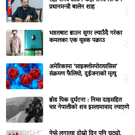
सही समय आउन केही समय लाग्छ :
प्रधानमन्त्री बालेन शाह
१
भारतबाट ब्राउन सुगर ल्याउँदै गरेका
कमलका एक युवक पक्राउ
२
अमेरिकामा ‘साइक्लोस्पोरायासिस’
संक्रमण फैलियो, दुईजनाको मृत्यु
३
ब्रोड पिक दुर्घटना : निम्स दाइसहित
चार नेपालीको शव इस्लामावाद ल्याइयो
४
नेप्से लगातार दोस्रो दिन पनि घट्यो,