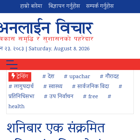
हाम्रो बारेमा
बिज्ञापन गर्नुहोस
सम्पर्क गर्नुहोस
न
२३
,
२०८३
| Saturday, August 8, 2026
ट्रेन्डिंग
# देश
# upachar
# गौरादह
# लागुपदार्थ
# स्वास्थ्य
# सार्वजनिक विदा
#
प्रतिनिधिसभा
# उप निर्वाचन
# free
#
health
शनिबार एक संक्रमित