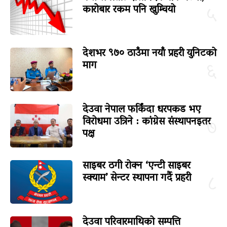
कारोबार रकम पनि खुम्चियो
५
देशभर ९७० ठाउँमा नयाँ प्रहरी युनिटको
माग
६
देउवा नेपाल फर्किंदा धरपकड भए
विरोधमा उत्रिने : कांग्रेस संस्थापनइतर
७
पक्ष
साइबर ठगी रोक्न ‘एन्टी साइबर
स्क्याम’ सेन्टर स्थापना गर्दै प्रहरी
८
देउवा परिवारमाथिको सम्पत्ति