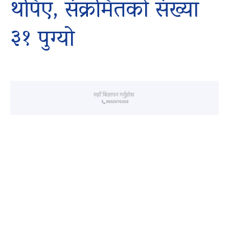
थपिए, संक्रमितको संख्या
३१ पुग्यो