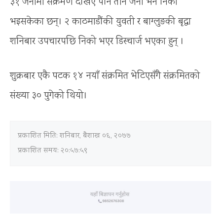
३१ जनामा संक्रमण देखिए पनि तीन जना भने निको
भइसकेका छन्। २ काठमाडौंकी युवती र बाग्लुङकी बृद्धा
शनिबार उपचारपछि निको भएर डिस्चार्ज भएका हुन् ।
शुक्रबार एकै पटक १४ नयाँ संक्रमित भेटिएसँगै संक्रमितको
संख्या ३० पुगेको थियो।
प्रकाशित मिति:
शनिबार, बैशाख ०६, २०७७
प्रकाशित समय: २०:५७:५९