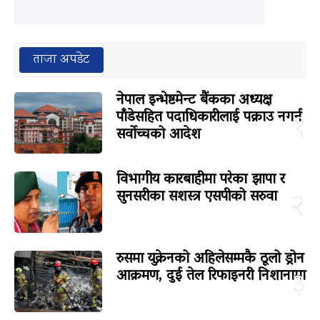
ताजा अपडेट
नेपाल इन्भेष्टमेन्ट बैंकका अध्यक्ष
पाँडेसहित पदाधिकारीलाई पक्राउ नगर्न
१
सर्वोच्चको आदेश
विभागीय कारबाहीमा परेका झापा र
सुनसरीका सशस्त्र एसपीको सरुवा
२
रुसमा युक्रेनको अहिलेसम्मकै ठूलो ड्रोन
आक्रमण, दुई तेल रिफाइनरी निशानामा
३