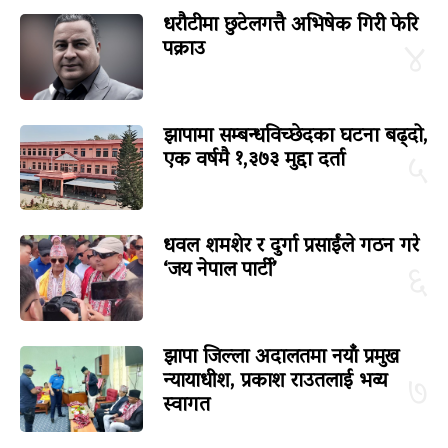
धरौटीमा छुटेलगत्तै अभिषेक गिरी फेरि
पक्राउ
४
झापामा सम्बन्धविच्छेदका घटना बढ्दो,
एक वर्षमै १,३७३ मुद्दा दर्ता
५
धवल शमशेर र दुर्गा प्रसाईंले गठन गरे
‘जय नेपाल पार्टी’
६
झापा जिल्ला अदालतमा नयाँ प्रमुख
न्यायाधीश, प्रकाश राउतलाई भव्य
७
स्वागत