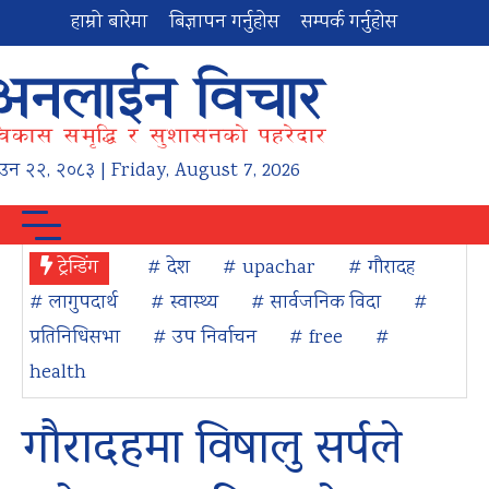
हाम्रो बारेमा
बिज्ञापन गर्नुहोस
सम्पर्क गर्नुहोस
ाउन
२२
,
२०८३
| Friday, August 7, 2026
ट्रेन्डिंग
# देश
# upachar
# गौरादह
# लागुपदार्थ
# स्वास्थ्य
# सार्वजनिक विदा
#
प्रतिनिधिसभा
# उप निर्वाचन
# free
#
health
गौरादहमा विषालु सर्पले