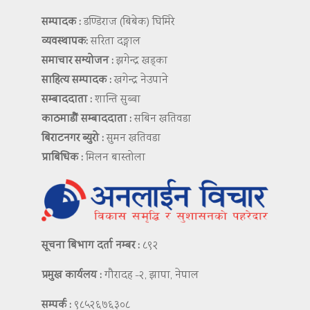
सम्पादक :
डण्डिराज (बिबेक) घिमिरे
व्यवस्थापक:
सरिता दङ्गाल
समाचार सम्योजन :
झगेन्द्र खड्का
साहित्य सम्पादक :
खगेन्द्र नेउपाने
सम्बाददाता :
शान्ति सुब्बा
काठमाडौं सम्बाददाता :
सबिन खतिवडा
बिराटनगर ब्युरो :
सुमन खतिवडा
प्राबिधिक :
मिलन बास्तोला
सूचना बिभाग दर्ता नम्बर :
८९२
प्रमुख कार्यलय :
गौरादह -२, झापा, नेपाल
सम्पर्क :
९८५२६७६३०८