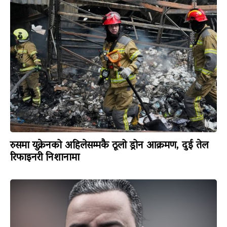
रुसमा युक्रेनको अहिलेसम्मकै ठूलो ड्रोन आक्रमण, दुई तेल
रिफाइनरी निशानामा