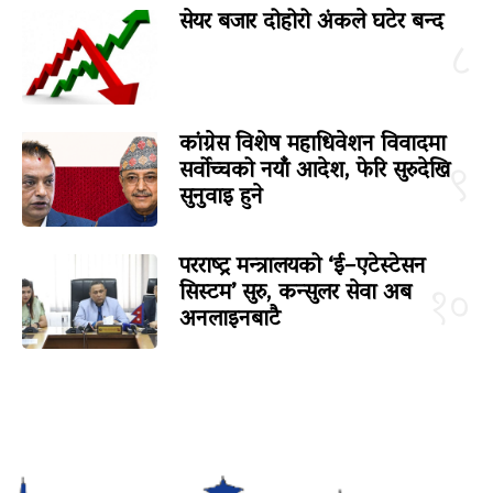
सेयर बजार दोहोरो अंकले घटेर बन्द
८
कांग्रेस विशेष महाधिवेशन विवादमा
सर्वोच्चको नयाँ आदेश, फेरि सुरुदेखि
९
सुनुवाइ हुने
परराष्ट्र मन्त्रालयको ‘ई–एटेस्टेसन
सिस्टम’ सुरु, कन्सुलर सेवा अब
१०
अनलाइनबाटै