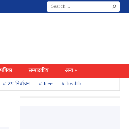
Search
for:
 पत्रिका
सम्पादकीय
अन्य +
# उप निर्वाचन
# free
# health