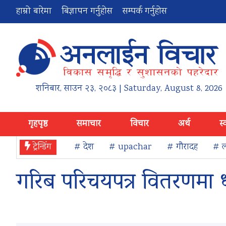
हाम्रो बारेमा
बिज्ञापन गर्नुहोस
सम्पर्क गर्नुहोस
शनिबार
,
साउन
२३
,
२०८३
| Saturday, August 8, 2026
गृहपृष्ठ
समाचार
विचार
अर्थ
स्
ट्रेन्डिंग
# देश
# upachar
# गौरादह
# ल
गरिब परिचयपत्र वितरणमा