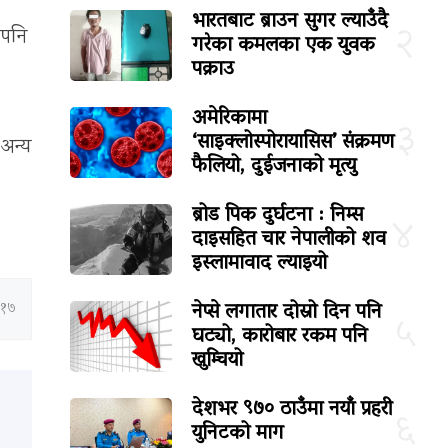
भारतबाट ब्राउन सुगर ल्याउँदै
२
 पनि
गरेका कमलका एक युवक
पक्राउ
अमेरिकामा
३
‘साइक्लोस्पोरायासिस’ संक्रमण
 अन्य
फैलियो, दुईजनाको मृत्यु
ब्रोड पिक दुर्घटना : निम्स
४
दाइसहित चार नेपालीको शव
इस्लामावाद ल्याइयो
नेप्से लगातार दोस्रो दिन पनि
:१७
५
घट्यो, कारोबार रकम पनि
खुम्चियो
देशभर ९७० ठाउँमा नयाँ प्रहरी
६
युनिटको माग