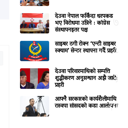
देउवा नेपाल फर्किंदा धरपकड
७
भए विरोधमा उत्रिने : कांग्रेस
संस्थापनइतर पक्ष
साइबर ठगी रोक्न ‘एन्टी साइबर
८
स्क्याम’ सेन्टर स्थापना गर्दै प्रहरी
देउवा परिवारमाथिको सम्पत्ति
९
शुद्धीकरण अनुसन्धान अझै जारी:
प्रहरी
आफ्नै सरकारको कार्यशैलीमाथि
१०
रास्वपा सांसदको कडा आलोचना