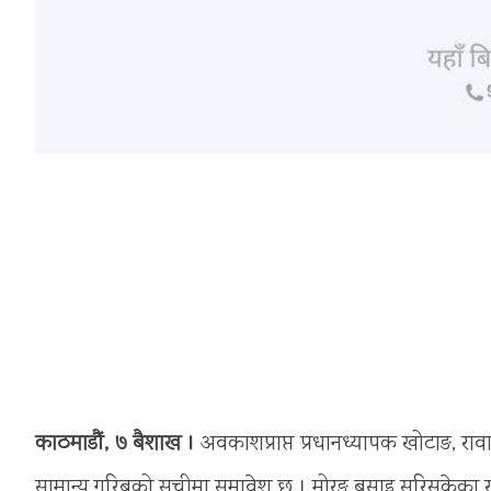
काठमाडौं, ७ बैशाख ।
अवकाशप्राप्त प्रधानध्यापक खोटाङ, रावा
सामान्य गरिबको सूचीमा समावेश छ । मोरङ बसाइ सरिसकेका र