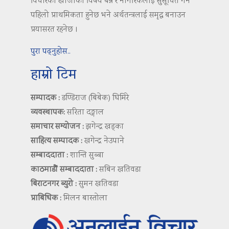
विचारको खोजीको विषय बन्ने र नागरिकलाई सुसूचित गर्ने
पहिलो प्राथमिकता हुनेछ भने अर्थतन्त्रलाई समृद्ध बनाउन
प्रयासरत रहनेछ ।
पुरा पढ्नुहोस..
हाम्रो टिम
सम्पादक :
डण्डिराज (बिबेक) घिमिरे
व्यवस्थापक:
सरिता दङ्गाल
समाचार सम्योजन :
झगेन्द्र खड्का
साहित्य सम्पादक :
खगेन्द्र नेउपाने
सम्बाददाता :
शान्ति सुब्बा
काठमाडौं सम्बाददाता :
सबिन खतिवडा
बिराटनगर ब्युरो :
सुमन खतिवडा
प्राबिधिक :
मिलन बास्तोला