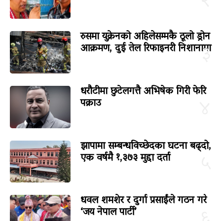
२
रुसमा युक्रेनको अहिलेसम्मकै ठूलो ड्रोन
आक्रमण, दुई तेल रिफाइनरी निशानामा
३
धरौटीमा छुटेलगत्तै अभिषेक गिरी फेरि
पक्राउ
४
झापामा सम्बन्धविच्छेदका घटना बढ्दो,
एक वर्षमै १,३७३ मुद्दा दर्ता
५
धवल शमशेर र दुर्गा प्रसाईंले गठन गरे
‘जय नेपाल पार्टी’
६