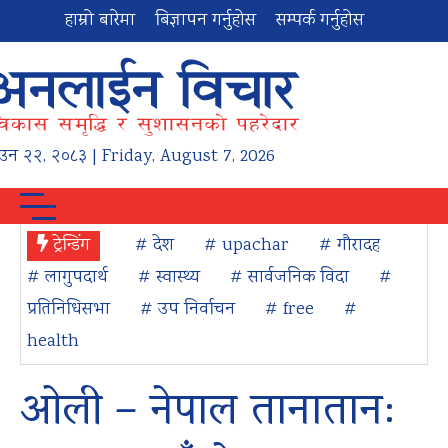
हाम्रो बारेमा
बिज्ञापन गर्नुहोस
सम्पर्क गर्नुहोस
ाउन
२२
,
२०८३
| Friday, August 7, 2026
ट्रेन्डिंग
# देश
# upachar
# गौरादह
# लागुपदार्थ
# स्वास्थ्य
# सार्वजनिक विदा
#
प्रतिनिधिसभा
# उप निर्वाचन
# free
#
health
ओली – नेपाल तानातान: