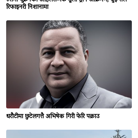
रुसमा युक्रेनको अहिलेसम्मकै ठूलो ड्रोन आक्रमण, दुई तेल
रिफाइनरी निशानामा
धरौटीमा छुटेलगत्तै अभिषेक गिरी फेरि पक्राउ