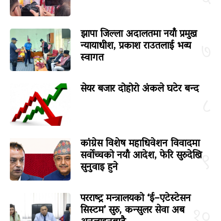
झापा जिल्ला अदालतमा नयाँ प्रमुख
न्यायाधीश, प्रकाश राउतलाई भव्य
७
स्वागत
सेयर बजार दोहोरो अंकले घटेर बन्द
८
कांग्रेस विशेष महाधिवेशन विवादमा
सर्वोच्चको नयाँ आदेश, फेरि सुरुदेखि
९
सुनुवाइ हुने
परराष्ट्र मन्त्रालयको ‘ई–एटेस्टेसन
सिस्टम’ सुरु, कन्सुलर सेवा अब
१०