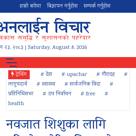
हाम्रो बारेमा
बिज्ञापन गर्नुहोस
सम्पर्क गर्नुहोस
न
२३
,
२०८३
| Saturday, August 8, 2026
ट्रेन्डिंग
# देश
# upachar
# गौरादह
#
लागुपदार्थ
# स्वास्थ्य
# सार्वजनिक विदा
#
प्रतिनिधिसभा
# उप निर्वाचन
# free
#
health
नवजात शिशुका लागि