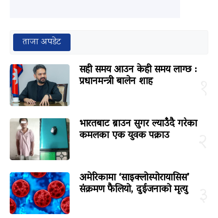
ताजा अपडेट
सही समय आउन केही समय लाग्छ :
प्रधानमन्त्री बालेन शाह
१
भारतबाट ब्राउन सुगर ल्याउँदै गरेका
कमलका एक युवक पक्राउ
२
अमेरिकामा ‘साइक्लोस्पोरायासिस’
संक्रमण फैलियो, दुईजनाको मृत्यु
३