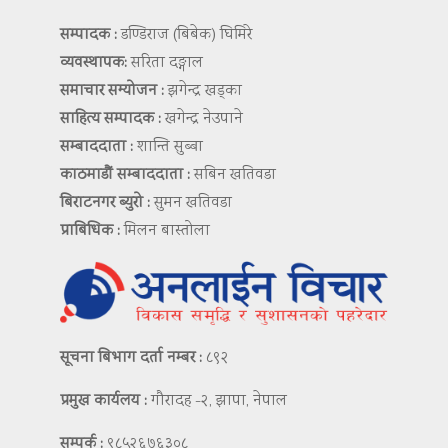
सम्पादक :
डण्डिराज (बिबेक) घिमिरे
व्यवस्थापक:
सरिता दङ्गाल
समाचार सम्योजन :
झगेन्द्र खड्का
साहित्य सम्पादक :
खगेन्द्र नेउपाने
सम्बाददाता :
शान्ति सुब्बा
काठमाडौं सम्बाददाता :
सबिन खतिवडा
बिराटनगर ब्युरो :
सुमन खतिवडा
प्राबिधिक :
मिलन बास्तोला
सूचना बिभाग दर्ता नम्बर :
८९२
प्रमुख कार्यलय :
गौरादह -२, झापा, नेपाल
सम्पर्क :
९८५२६७६३०८