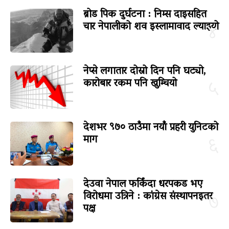
ब्रोड पिक दुर्घटना : निम्स दाइसहित
चार नेपालीको शव इस्लामावाद ल्याइयो
४
नेप्से लगातार दोस्रो दिन पनि घट्यो,
कारोबार रकम पनि खुम्चियो
५
देशभर ९७० ठाउँमा नयाँ प्रहरी युनिटको
माग
६
देउवा नेपाल फर्किंदा धरपकड भए
विरोधमा उत्रिने : कांग्रेस संस्थापनइतर
७
पक्ष