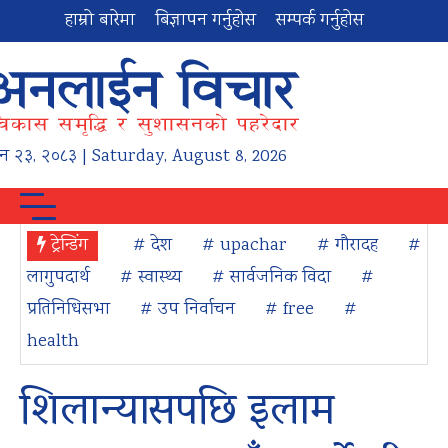
हाम्रो बारेमा
बिज्ञापन गर्नुहोस
सम्पर्क गर्नुहोस
न
२३
,
२०८३
| Saturday, August 8, 2026
ट्रेन्डिंग
# देश
# upachar
# गौरादह
#
लागुपदार्थ
# स्वास्थ्य
# सार्वजनिक विदा
#
प्रतिनिधिसभा
# उप निर्वाचन
# free
#
health
शिलान्यासपछि इलाम