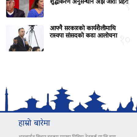
शुद्धीकरण अनुसन्धान अझै जारी: प्रहरी
९
आफ्नै सरकारको कार्यशैलीमाथि
रास्वपा सांसदको कडा आलोचना
१०
हाम्रो बारेमा