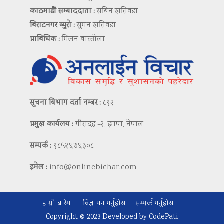
काठमाडौं सम्बाददाता :
सबिन खतिवडा
बिराटनगर ब्युरो :
सुमन खतिवडा
प्राबिधिक :
मिलन बास्तोला
सूचना बिभाग दर्ता नम्बर :
८९२
प्रमुख कार्यलय :
गौरादह -२, झापा, नेपाल
सम्पर्क :
९८५२६७६३०८
इमेल :
info@onlinebichar.com
हाम्रो बारेमा
बिज्ञापन गर्नुहोस
सम्पर्क गर्नुहोस
Copyright © 2023 Developed by
CodePati