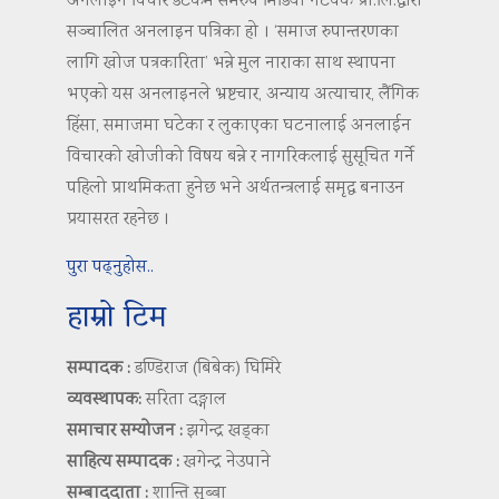
अनलाईन विचार डटकम समरुप मिडिया नेटवर्क प्रा.लि.द्वारा
सञ्चालित अनलाइन पत्रिका हो । ‘समाज रुपान्तरणका
लागि खोज पत्रकारिता’ भन्ने मुल नाराका साथ स्थापना
भएको यस अनलाइनले भ्रष्टचार, अन्याय अत्याचार, लैंगिक
हिंसा, समाजमा घटेका र लुकाएका घटनालाई अनलाईन
विचारको खोजीको विषय बन्ने र नागरिकलाई सुसूचित गर्ने
पहिलो प्राथमिकता हुनेछ भने अर्थतन्त्रलाई समृद्ध बनाउन
प्रयासरत रहनेछ ।
पुरा पढ्नुहोस..
हाम्रो टिम
सम्पादक :
डण्डिराज (बिबेक) घिमिरे
व्यवस्थापक:
सरिता दङ्गाल
समाचार सम्योजन :
झगेन्द्र खड्का
साहित्य सम्पादक :
खगेन्द्र नेउपाने
सम्बाददाता :
शान्ति सुब्बा