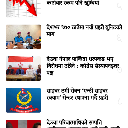
कारोबार रकम पनि खुम्चियो
५
देशभर ९७० ठाउँमा नयाँ प्रहरी युनिटको
माग
६
देउवा नेपाल फर्किंदा धरपकड भए
विरोधमा उत्रिने : कांग्रेस संस्थापनइतर
७
पक्ष
साइबर ठगी रोक्न ‘एन्टी साइबर
स्क्याम’ सेन्टर स्थापना गर्दै प्रहरी
८
देउवा परिवारमाथिको सम्पत्ति