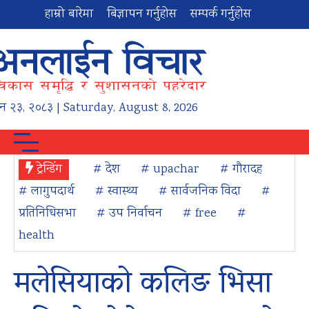
हाम्रो बारेमा
बिज्ञापन गर्नुहोस
सम्पर्क गर्नुहोस
न
२३
,
२०८३
| Saturday, August 8, 2026
ट्रेन्डिंग
# देश
# upachar
# गौरादह
# लागुपदार्थ
# स्वास्थ्य
# सार्वजनिक विदा
#
प्रतिनिधिसभा
# उप निर्वाचन
# free
#
health
मलेसियाको कलिङ भिसा