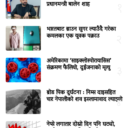
प्रधानमन्त्री बालेन शाह
१
भारतबाट ब्राउन सुगर ल्याउँदै गरेका
कमलका एक युवक पक्राउ
२
अमेरिकामा ‘साइक्लोस्पोरायासिस’
संक्रमण फैलियो, दुईजनाको मृत्यु
३
ब्रोड पिक दुर्घटना : निम्स दाइसहित
चार नेपालीको शव इस्लामावाद ल्याइयो
४
नेप्से लगातार दोस्रो दिन पनि घट्यो,