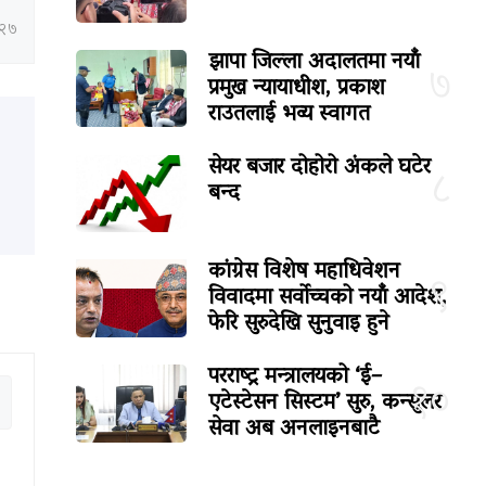
:२७
झापा जिल्ला अदालतमा नयाँ
७
प्रमुख न्यायाधीश, प्रकाश
राउतलाई भव्य स्वागत
सेयर बजार दोहोरो अंकले घटेर
८
बन्द
कांग्रेस विशेष महाधिवेशन
९
विवादमा सर्वोच्चको नयाँ आदेश,
फेरि सुरुदेखि सुनुवाइ हुने
परराष्ट्र मन्त्रालयको ‘ई–
१०
एटेस्टेसन सिस्टम’ सुरु, कन्सुलर
सेवा अब अनलाइनबाटै