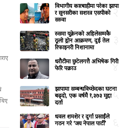
विभागीय कारबाहीमा परेका झापा
२
र सुनसरीका सशस्त्र एसपीको
सरुवा
रुसमा युक्रेनको अहिलेसम्मकै
३
ठूलो ड्रोन आक्रमण, दुई तेल
रिफाइनरी निशानामा
गराए
धरौटीमा छुटेलगत्तै अभिषेक गिरी
४
फेरि पक्राउ
झापामा सम्बन्धविच्छेदका घटना
ि
५
बढ्दो, एक वर्षमै १,३७३ मुद्दा
 थिए
दर्ता
धवल शमशेर र दुर्गा प्रसाईंले
६
गठन गरे ‘जय नेपाल पार्टी’