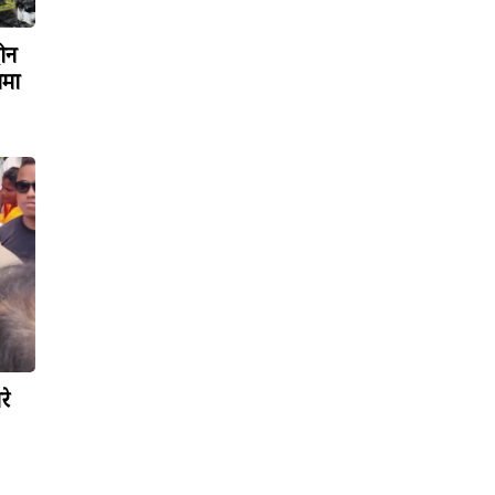
रोन
ामा
रे