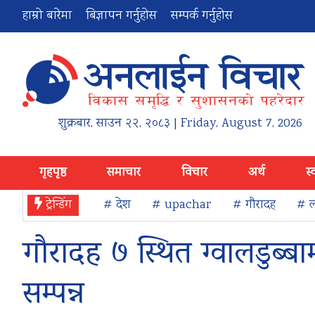
हाम्रो बारेमा
बिज्ञापन गर्नुहोस
सम्पर्क गर्नुहोस
शुक्रबार
,
साउन
२२
,
२०८३
| Friday, August 7, 2026
गृहपृष्ठ
समाचार
विचार
अर्थ
स्
ट्रेन्डिंग
# देश
# upachar
# गौरादह
# ल
गौरादह ७ स्थित ग्वालडुब्ब
सम्पन्न