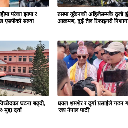
हीमा परेका झापा र
रुसमा युक्रेनको अहिलेसम्मकै ठूलो ड्
त्र एसपीको सरुवा
आक्रमण, दुई तेल रिफाइनरी निशान
विच्छेदका घटना बढ्दो,
धवल शमशेर र दुर्गा प्रसाईंले गठन ग
मुद्दा दर्ता
‘जय नेपाल पार्टी’