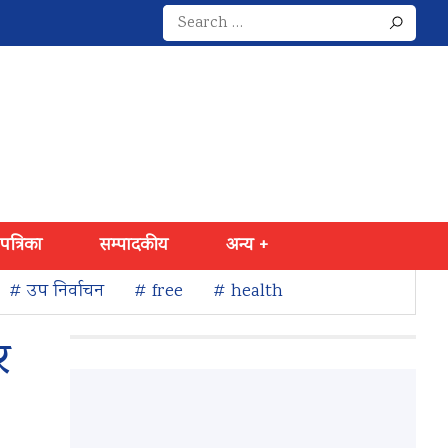
Search
for:
 पत्रिका
सम्पादकीय
अन्य +
# उप निर्वाचन
# free
# health
र