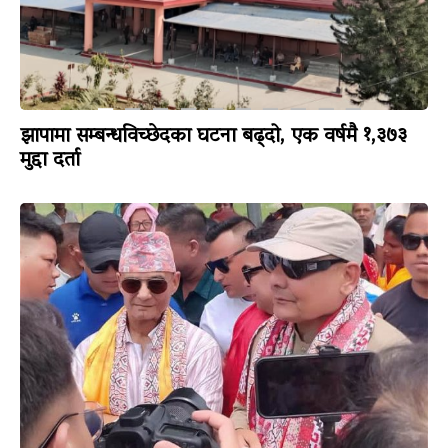
झापामा सम्बन्धविच्छेदका घटना बढ्दो, एक वर्षमै १,३७३
मुद्दा दर्ता