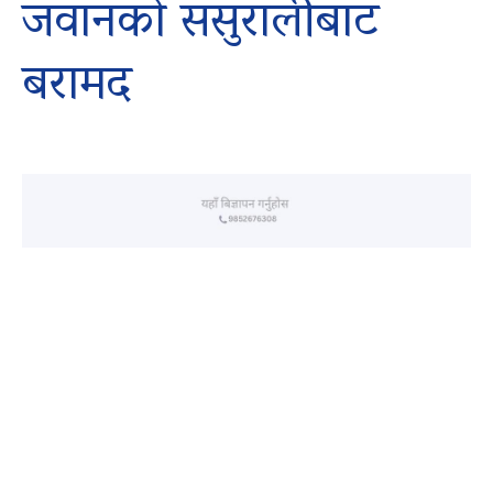
जवानको ससुरालीबाट
बरामद