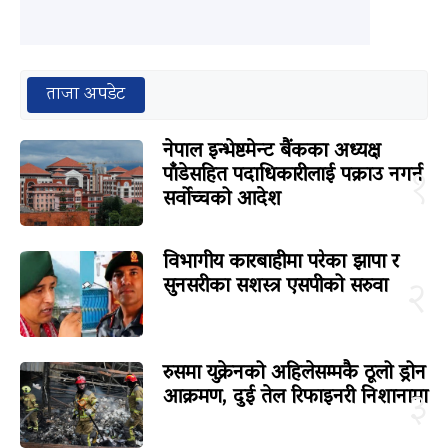
ताजा अपडेट
नेपाल इन्भेष्टमेन्ट बैंकका अध्यक्ष
पाँडेसहित पदाधिकारीलाई पक्राउ नगर्न
१
सर्वोच्चको आदेश
विभागीय कारबाहीमा परेका झापा र
सुनसरीका सशस्त्र एसपीको सरुवा
२
रुसमा युक्रेनको अहिलेसम्मकै ठूलो ड्रोन
आक्रमण, दुई तेल रिफाइनरी निशानामा
३