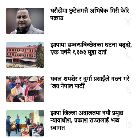
धरौटीमा छुटेलगत्तै अभिषेक गिरी फेरि
पक्राउ
४
झापामा सम्बन्धविच्छेदका घटना बढ्दो,
एक वर्षमै १,३७३ मुद्दा दर्ता
५
धवल शमशेर र दुर्गा प्रसाईंले गठन गरे
‘जय नेपाल पार्टी’
६
झापा जिल्ला अदालतमा नयाँ प्रमुख
न्यायाधीश, प्रकाश राउतलाई भव्य
७
स्वागत