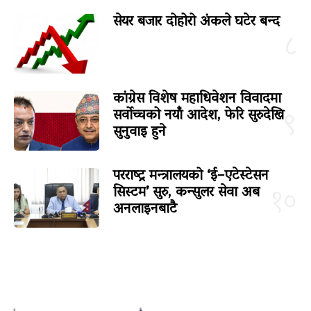
सेयर बजार दोहोरो अंकले घटेर बन्द
८
कांग्रेस विशेष महाधिवेशन विवादमा
सर्वोच्चको नयाँ आदेश, फेरि सुरुदेखि
९
सुनुवाइ हुने
परराष्ट्र मन्त्रालयको ‘ई–एटेस्टेसन
सिस्टम’ सुरु, कन्सुलर सेवा अब
१०
अनलाइनबाटै