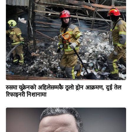
रुसमा युक्रेनको अहिलेसम्मकै ठूलो ड्रोन आक्रमण, दुई तेल
रिफाइनरी निशानामा