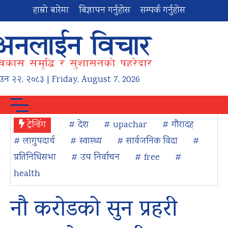
हाम्रो बारेमा
बिज्ञापन गर्नुहोस
सम्पर्क गर्नुहोस
ाउन
२२
,
२०८३
| Friday, August 7, 2026
ट्रेन्डिंग
# देश
# upachar
# गौरादह
# लागुपदार्थ
# स्वास्थ्य
# सार्वजनिक विदा
#
प्रतिनिधिसभा
# उप निर्वाचन
# free
#
health
नौ करोडको सुन प्रहरी