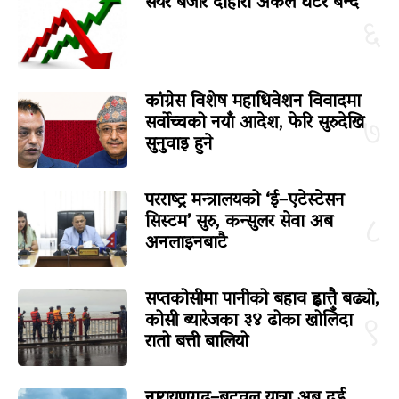
सेयर बजार दोहोरो अंकले घटेर बन्द
६
कांग्रेस विशेष महाधिवेशन विवादमा
सर्वोच्चको नयाँ आदेश, फेरि सुरुदेखि
७
सुनुवाइ हुने
परराष्ट्र मन्त्रालयको ‘ई–एटेस्टेसन
सिस्टम’ सुरु, कन्सुलर सेवा अब
८
अनलाइनबाटै
सप्तकोसीमा पानीको बहाव ह्वात्तै बढ्यो,
कोसी ब्यारेजका ३४ ढोका खोलिँदा
९
रातो बत्ती बालियो
नारायणगढ–बुटवल यात्रा अब दुई