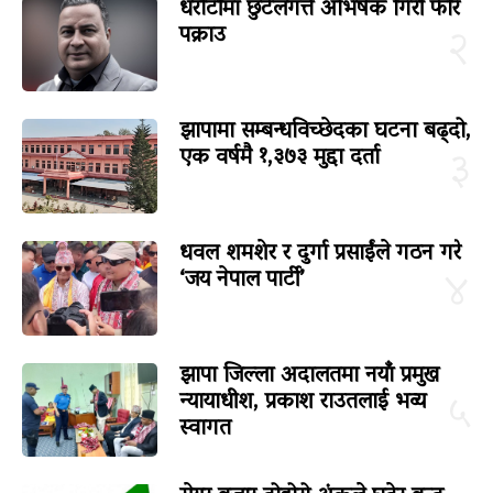
धरौटीमा छुटेलगत्तै अभिषेक गिरी फेरि
पक्राउ
२
झापामा सम्बन्धविच्छेदका घटना बढ्दो,
एक वर्षमै १,३७३ मुद्दा दर्ता
३
धवल शमशेर र दुर्गा प्रसाईंले गठन गरे
‘जय नेपाल पार्टी’
४
झापा जिल्ला अदालतमा नयाँ प्रमुख
न्यायाधीश, प्रकाश राउतलाई भव्य
५
स्वागत