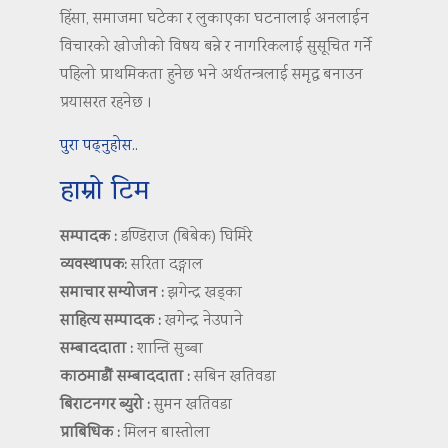
हिंसा, समाजमा घटेका र लुकाएका घटनालाई अनलाईन
विचारको खोजीको विषय बन्ने र नागरिकलाई सुसूचित गर्ने
पहिलो प्राथमिकता हुनेछ भने अर्थतन्त्रलाई समृद्ध बनाउन
प्रयासरत रहनेछ ।
पुरा पढ्नुहोस..
हाम्रो टिम
सम्पादक :
डण्डिराज (बिबेक) घिमिरे
व्यवस्थापक:
सरिता दङ्गाल
समाचार सम्योजन :
झगेन्द्र खड्का
साहित्य सम्पादक :
खगेन्द्र नेउपाने
सम्बाददाता :
शान्ति सुब्बा
काठमाडौं सम्बाददाता :
सबिन खतिवडा
बिराटनगर ब्युरो :
सुमन खतिवडा
प्राबिधिक :
मिलन बास्तोला