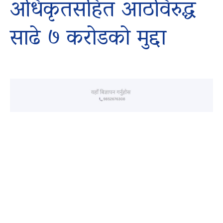
अधिकृतसहित आठविरुद्ध
साढे ७ कराेडकाे मुद्दा