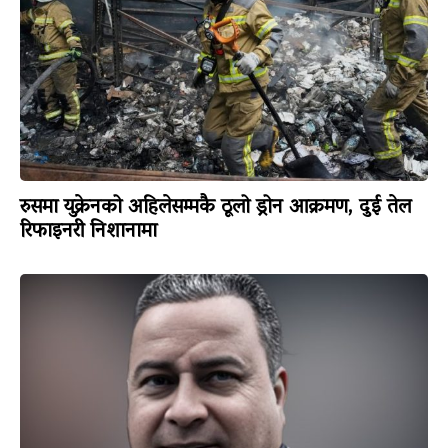
रुसमा युक्रेनको अहिलेसम्मकै ठूलो ड्रोन आक्रमण, दुई तेल
रिफाइनरी निशानामा