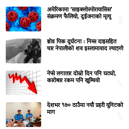
अमेरिकामा ‘साइक्लोस्पोरायासिस’
संक्रमण फैलियो, दुईजनाको मृत्यु
३
ब्रोड पिक दुर्घटना : निम्स दाइसहित
चार नेपालीको शव इस्लामावाद ल्याइयो
४
नेप्से लगातार दोस्रो दिन पनि घट्यो,
कारोबार रकम पनि खुम्चियो
५
देशभर ९७० ठाउँमा नयाँ प्रहरी युनिटको
माग
६