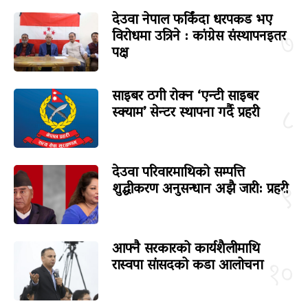
देउवा नेपाल फर्किंदा धरपकड भए
विरोधमा उत्रिने : कांग्रेस संस्थापनइतर
७
पक्ष
साइबर ठगी रोक्न ‘एन्टी साइबर
स्क्याम’ सेन्टर स्थापना गर्दै प्रहरी
८
देउवा परिवारमाथिको सम्पत्ति
शुद्धीकरण अनुसन्धान अझै जारी: प्रहरी
९
आफ्नै सरकारको कार्यशैलीमाथि
रास्वपा सांसदको कडा आलोचना
१०