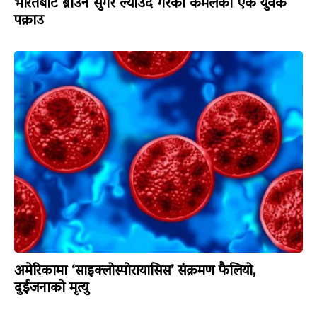
भारतबाट ब्राउन सुगर ल्याउँदै गरेका कमलका एक युवक
पक्राउ
अमेरिकामा ‘साइक्लोस्पोरायासिस’ संक्रमण फैलियो,
दुईजनाको मृत्यु