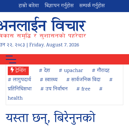
हाम्रो बारेमा
बिज्ञापन गर्नुहोस
सम्पर्क गर्नुहोस
ाउन
२२
,
२०८३
| Friday, August 7, 2026
ट्रेन्डिंग
# देश
# upachar
# गौरादह
# लागुपदार्थ
# स्वास्थ्य
# सार्वजनिक विदा
#
प्रतिनिधिसभा
# उप निर्वाचन
# free
#
health
यस्ता छन्, बिरेनुनकाे