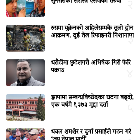
सुनसरीका सशस्त्र एसपीको सरुवा
२
रुसमा युक्रेनको अहिलेसम्मकै ठूलो ड्रोन
आक्रमण, दुई तेल रिफाइनरी निशानामा
३
धरौटीमा छुटेलगत्तै अभिषेक गिरी फेरि
पक्राउ
४
झापामा सम्बन्धविच्छेदका घटना बढ्दो,
एक वर्षमै १,३७३ मुद्दा दर्ता
५
धवल शमशेर र दुर्गा प्रसाईंले गठन गरे
‘जय नेपाल पार्टी’