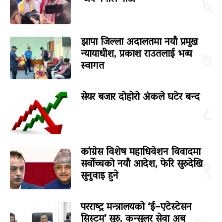
६
झापा जिल्ला अदालतमा नयाँ प्रमुख
न्यायाधीश, प्रकाश राउतलाई भव्य
७
स्वागत
सेयर बजार दोहोरो अंकले घटेर बन्द
८
कांग्रेस विशेष महाधिवेशन विवादमा
सर्वोच्चको नयाँ आदेश, फेरि सुरुदेखि
९
सुनुवाइ हुने
परराष्ट्र मन्त्रालयको ‘ई–एटेस्टेसन
सिस्टम’ सुरु, कन्सुलर सेवा अब