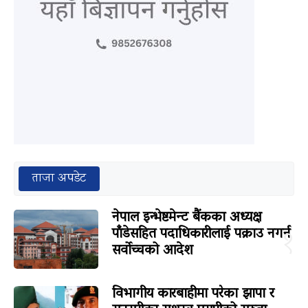
ताजा अपडेट
नेपाल इन्भेष्टमेन्ट बैंकका अध्यक्ष
पाँडेसहित पदाधिकारीलाई पक्राउ नगर्न
१
सर्वोच्चको आदेश
विभागीय कारबाहीमा परेका झापा र