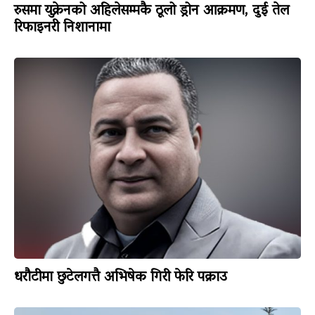
रुसमा युक्रेनको अहिलेसम्मकै ठूलो ड्रोन आक्रमण, दुई तेल
रिफाइनरी निशानामा
धरौटीमा छुटेलगत्तै अभिषेक गिरी फेरि पक्राउ