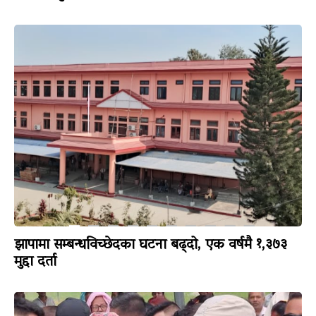
झापामा सम्बन्धविच्छेदका घटना बढ्दो, एक वर्षमै १,३७३
मुद्दा दर्ता