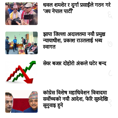
धवल शमशेर र दुर्गा प्रसाईंले गठन गरे
‘जय नेपाल पार्टी’
६
झापा जिल्ला अदालतमा नयाँ प्रमुख
न्यायाधीश, प्रकाश राउतलाई भव्य
७
स्वागत
सेयर बजार दोहोरो अंकले घटेर बन्द
८
कांग्रेस विशेष महाधिवेशन विवादमा
सर्वोच्चको नयाँ आदेश, फेरि सुरुदेखि
९
सुनुवाइ हुने