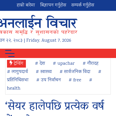
हाम्रो बारेमा
बिज्ञापन गर्नुहोस
सम्पर्क गर्नुहोस
ाउन
२२
,
२०८३
| Friday, August 7, 2026
ट्रेन्डिंग
# देश
# upachar
# गौरादह
# लागुपदार्थ
# स्वास्थ्य
# सार्वजनिक विदा
#
प्रतिनिधिसभा
# उप निर्वाचन
# free
#
health
‘सेयर हालेपछि प्रत्येक वर्ष