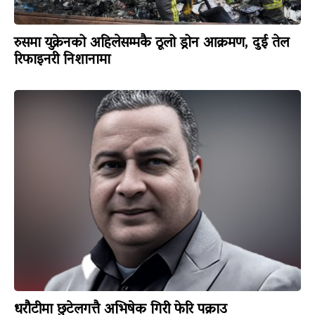
रुसमा युक्रेनको अहिलेसम्मकै ठूलो ड्रोन आक्रमण, दुई तेल
रिफाइनरी निशानामा
धरौटीमा छुटेलगत्तै अभिषेक गिरी फेरि पक्राउ