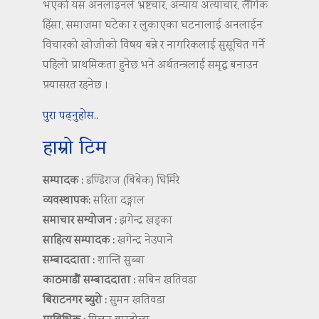
भएको यस अनलाइनले भ्रष्टचार, अन्याय अत्याचार, लैंगिक
हिंसा, समाजमा घटेका र लुकाएका घटनालाई अनलाईन
विचारको खोजीको विषय बन्ने र नागरिकलाई सुसूचित गर्ने
पहिलो प्राथमिकता हुनेछ भने अर्थतन्त्रलाई समृद्ध बनाउन
प्रयासरत रहनेछ ।
पुरा पढ्नुहोस..
हाम्रो टिम
सम्पादक :
डण्डिराज (बिबेक) घिमिरे
व्यवस्थापक:
सरिता दङ्गाल
समाचार सम्योजन :
झगेन्द्र खड्का
साहित्य सम्पादक :
खगेन्द्र नेउपाने
सम्बाददाता :
शान्ति सुब्बा
काठमाडौं सम्बाददाता :
सबिन खतिवडा
बिराटनगर ब्युरो :
सुमन खतिवडा