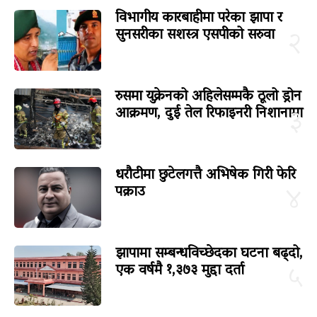
विभागीय कारबाहीमा परेका झापा र
सुनसरीका सशस्त्र एसपीको सरुवा
२
रुसमा युक्रेनको अहिलेसम्मकै ठूलो ड्रोन
आक्रमण, दुई तेल रिफाइनरी निशानामा
३
धरौटीमा छुटेलगत्तै अभिषेक गिरी फेरि
पक्राउ
४
झापामा सम्बन्धविच्छेदका घटना बढ्दो,
एक वर्षमै १,३७३ मुद्दा दर्ता
५