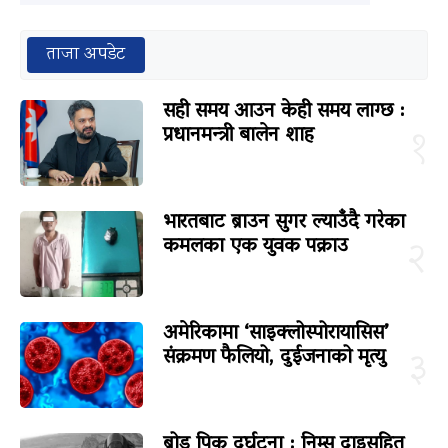
ताजा अपडेट
सही समय आउन केही समय लाग्छ :
प्रधानमन्त्री बालेन शाह
१
भारतबाट ब्राउन सुगर ल्याउँदै गरेका
कमलका एक युवक पक्राउ
२
अमेरिकामा ‘साइक्लोस्पोरायासिस’
संक्रमण फैलियो, दुईजनाको मृत्यु
३
ब्रोड पिक दुर्घटना : निम्स दाइसहित