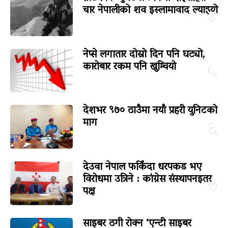
चार नेपालीको शव इस्लामावाद ल्याइयो
४
नेप्से लगातार दोस्रो दिन पनि घट्यो,
कारोबार रकम पनि खुम्चियो
५
देशभर ९७० ठाउँमा नयाँ प्रहरी युनिटको
माग
६
देउवा नेपाल फर्किंदा धरपकड भए
विरोधमा उत्रिने : कांग्रेस संस्थापनइतर
७
पक्ष
साइबर ठगी रोक्न ‘एन्टी साइबर