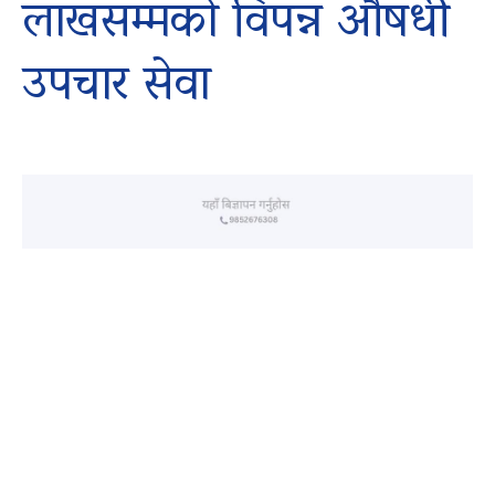
लाखसम्मको विपन्न औषधी
उपचार सेवा