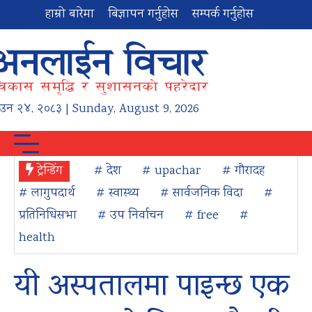
हाम्रो बारेमा
बिज्ञापन गर्नुहोस
सम्पर्क गर्नुहोस
ाउन
२४
,
२०८३
| Sunday, August 9, 2026
ट्रेन्डिंग
# देश
# upachar
# गौरादह
# लागुपदार्थ
# स्वास्थ्य
# सार्वजनिक विदा
#
प्रतिनिधिसभा
# उप निर्वाचन
# free
#
health
यी अस्पतालमा पाइन्छ एक