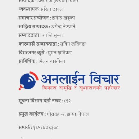
सम्पादक :
डण्डिराज (बिबेक) घिमिरे
व्यवस्थापक:
सरिता दङ्गाल
समाचार सम्योजन :
झगेन्द्र खड्का
साहित्य सम्पादक :
खगेन्द्र नेउपाने
सम्बाददाता :
शान्ति सुब्बा
काठमाडौं सम्बाददाता :
सबिन खतिवडा
बिराटनगर ब्युरो :
सुमन खतिवडा
प्राबिधिक :
मिलन बास्तोला
सूचना बिभाग दर्ता नम्बर :
८९२
प्रमुख कार्यलय :
गौरादह -२, झापा, नेपाल
सम्पर्क :
९८५२६७६३०८