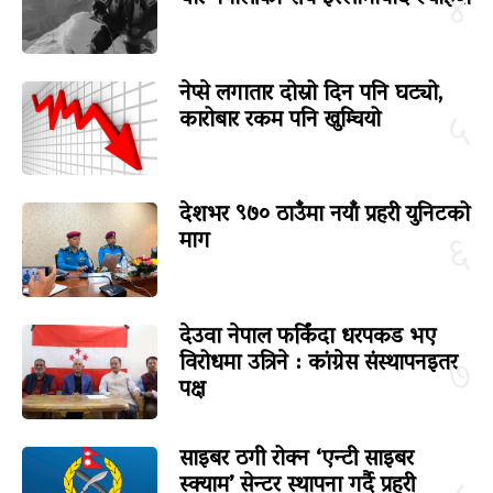
४
नेप्से लगातार दोस्रो दिन पनि घट्यो,
कारोबार रकम पनि खुम्चियो
५
देशभर ९७० ठाउँमा नयाँ प्रहरी युनिटको
माग
६
देउवा नेपाल फर्किंदा धरपकड भए
विरोधमा उत्रिने : कांग्रेस संस्थापनइतर
७
पक्ष
साइबर ठगी रोक्न ‘एन्टी साइबर
स्क्याम’ सेन्टर स्थापना गर्दै प्रहरी