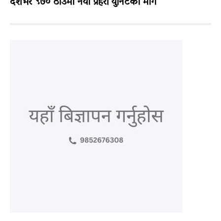
देशभर ९७० ठाउँमा नयाँ प्रहरी युनिटको माग