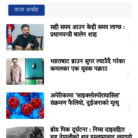
ताजा अपडेट
सही समय आउन केही समय लाग्छ :
प्रधानमन्त्री बालेन शाह
१
भारतबाट ब्राउन सुगर ल्याउँदै गरेका
कमलका एक युवक पक्राउ
२
अमेरिकामा ‘साइक्लोस्पोरायासिस’
संक्रमण फैलियो, दुईजनाको मृत्यु
३
ब्रोड पिक दुर्घटना : निम्स दाइसहित
चार नेपालीको शव इस्लामावाद ल्याइयो