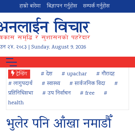
हाम्रो बारेमा
बिज्ञापन गर्नुहोस
सम्पर्क गर्नुहोस
ाउन
२४
,
२०८३
| Sunday, August 9, 2026
ट्रेन्डिंग
# देश
# upachar
# गौरादह
# लागुपदार्थ
# स्वास्थ्य
# सार्वजनिक विदा
#
प्रतिनिधिसभा
# उप निर्वाचन
# free
#
health
भुलेर पनि आँखा नमाडौँ