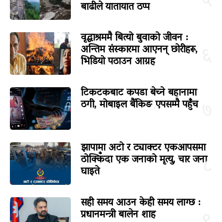
५
बाढीले यातायात ठप्प
वृद्धाश्रममै बित्यो बुवाको जीवन :
अन्तिम संस्कारमा आएनन् छोरीहरू,
६
भिडियो पठाउन आग्रह
टिकटकबाट कपडा बेच्ने बहानामा
ठगी, मोबाइल बैंकिङ एपसम्मै पहुँच
७
झापामा अटो र ट्याक्टर एकआपसमा
ठोक्किँदा एक जनाको मृत्यु, चार जना
८
घाइते
सही समय आउन केही समय लाग्छ :
प्रधानमन्त्री बालेन शाह
९