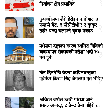
१
निर्वाचन क्षेत्र प्रभावित
कुपण्डोलमा खैरो हेरोइन कारोबारः ३
फलामे गेट, ४ सीसीटीभी र २ कुकुर
२
राखेर धन्दा चलाउने युवक पक्राउ
मधेसमा दङ्गाका कारण स्थगित त्रिविको
व्यवस्थापन संकायको परीक्षा भदौ १५
३
गते हुने
तीन दिनदेखि बेपत्ता कपिलवस्तुका
पूर्वमेयर किरण सिंह जंगलमा मृत भेटिए
४
अविरल वर्षाले उत्तरी गोरखा जाने
सडक अवरुद्ध, ठाउँ–ठाउँमा पहिरो र