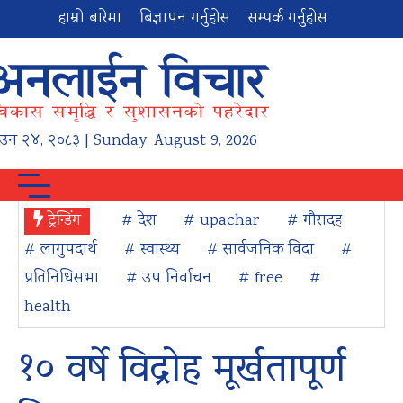
हाम्रो बारेमा
बिज्ञापन गर्नुहोस
सम्पर्क गर्नुहोस
ाउन
२४
,
२०८३
| Sunday, August 9, 2026
ट्रेन्डिंग
# देश
# upachar
# गौरादह
# लागुपदार्थ
# स्वास्थ्य
# सार्वजनिक विदा
#
प्रतिनिधिसभा
# उप निर्वाचन
# free
#
health
१० वर्षे विद्रोह मूर्खतापूर्ण