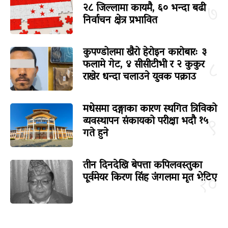
२८ जिल्लामा कायमै, ६० भन्दा बढी
७
निर्वाचन क्षेत्र प्रभावित
कुपण्डोलमा खैरो हेरोइन कारोबारः ३
फलामे गेट, ४ सीसीटीभी र २ कुकुर
८
राखेर धन्दा चलाउने युवक पक्राउ
मधेसमा दङ्गाका कारण स्थगित त्रिविको
व्यवस्थापन संकायको परीक्षा भदौ १५
९
गते हुने
तीन दिनदेखि बेपत्ता कपिलवस्तुका
पूर्वमेयर किरण सिंह जंगलमा मृत भेटिए
१०