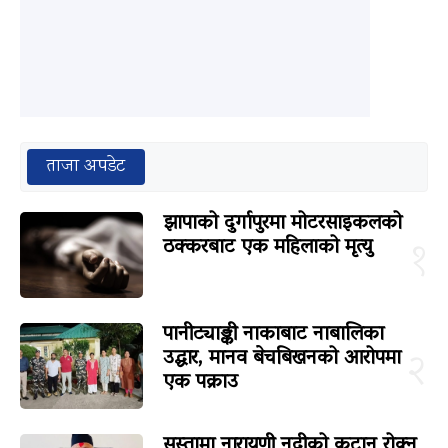
ताजा अपडेट
झापाको दुर्गापुरमा मोटरसाइकलको
ठक्करबाट एक महिलाको मृत्यु
१
पानीट्याङ्की नाकाबाट नाबालिका
उद्धार, मानव बेचबिखनको आरोपमा
२
एक पक्राउ
सुस्तामा नारायणी नदीको कटान रोक्न