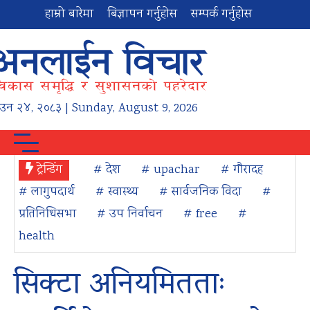
हाम्रो बारेमा
बिज्ञापन गर्नुहोस
सम्पर्क गर्नुहोस
ाउन
२४
,
२०८३
| Sunday, August 9, 2026
ट्रेन्डिंग
# देश
# upachar
# गौरादह
# लागुपदार्थ
# स्वास्थ्य
# सार्वजनिक विदा
#
प्रतिनिधिसभा
# उप निर्वाचन
# free
#
health
सिक्टा अनियमितताः