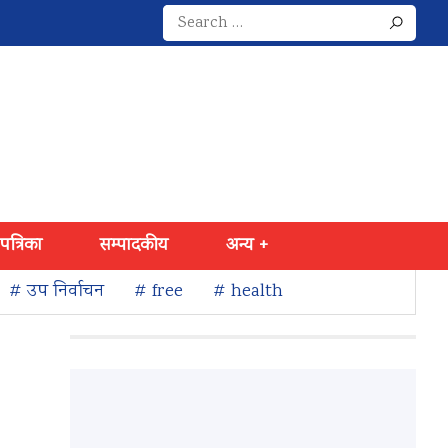
Search
for:
 पत्रिका
सम्पादकीय
अन्य +
# उप निर्वाचन
# free
# health