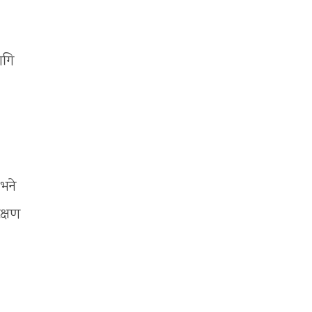
ागि
 भने
क्षण