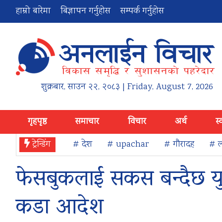
हाम्रो बारेमा
बिज्ञापन गर्नुहोस
सम्पर्क गर्नुहोस
शुक्रबार
,
साउन
२२
,
२०८३
| Friday, August 7, 2026
गृहपृष्ठ
समाचार
विचार
अर्थ
स्
ट्रेन्डिंग
# देश
# upachar
# गौरादह
# ल
फेसबुकलाई सकस बन्दैछ युर
कडा आदेश