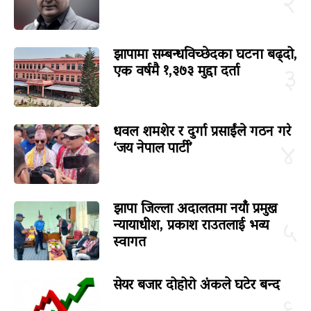
२
झापामा सम्बन्धविच्छेदका घटना बढ्दो,
एक वर्षमै १,३७३ मुद्दा दर्ता
३
धवल शमशेर र दुर्गा प्रसाईंले गठन गरे
‘जय नेपाल पार्टी’
४
झापा जिल्ला अदालतमा नयाँ प्रमुख
न्यायाधीश, प्रकाश राउतलाई भव्य
५
स्वागत
सेयर बजार दोहोरो अंकले घटेर बन्द