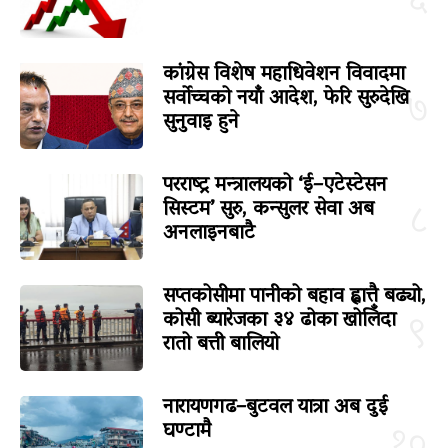
६
कांग्रेस विशेष महाधिवेशन विवादमा
सर्वोच्चको नयाँ आदेश, फेरि सुरुदेखि
७
सुनुवाइ हुने
परराष्ट्र मन्त्रालयको ‘ई–एटेस्टेसन
सिस्टम’ सुरु, कन्सुलर सेवा अब
८
अनलाइनबाटै
सप्तकोसीमा पानीको बहाव ह्वात्तै बढ्यो,
कोसी ब्यारेजका ३४ ढोका खोलिँदा
९
रातो बत्ती बालियो
नारायणगढ–बुटवल यात्रा अब दुई
घण्टामै
१०