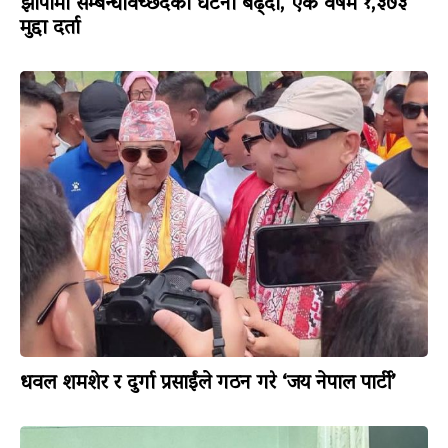
झापामा सम्बन्धविच्छेदका घटना बढ्दो, एक वर्षमै १,३७३
मुद्दा दर्ता
धवल शमशेर र दुर्गा प्रसाईंले गठन गरे ‘जय नेपाल पार्टी’