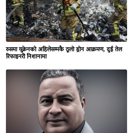
रुसमा युक्रेनको अहिलेसम्मकै ठूलो ड्रोन आक्रमण, दुई तेल
रिफाइनरी निशानामा