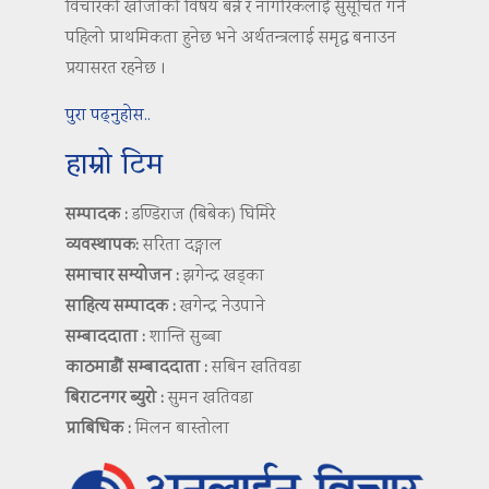
विचारको खोजीको विषय बन्ने र नागरिकलाई सुसूचित गर्ने
पहिलो प्राथमिकता हुनेछ भने अर्थतन्त्रलाई समृद्ध बनाउन
प्रयासरत रहनेछ ।
पुरा पढ्नुहोस..
हाम्रो टिम
सम्पादक :
डण्डिराज (बिबेक) घिमिरे
व्यवस्थापक:
सरिता दङ्गाल
समाचार सम्योजन :
झगेन्द्र खड्का
साहित्य सम्पादक :
खगेन्द्र नेउपाने
सम्बाददाता :
शान्ति सुब्बा
काठमाडौं सम्बाददाता :
सबिन खतिवडा
बिराटनगर ब्युरो :
सुमन खतिवडा
प्राबिधिक :
मिलन बास्तोला