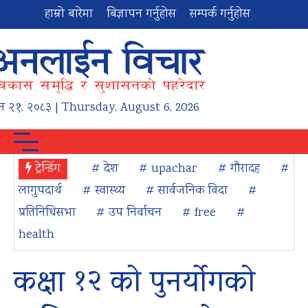
हाम्रो बारेमा
बिज्ञापन गर्नुहोस
सम्पर्क गर्नुहोस
न
२१
,
२०८३
| Thursday, August 6, 2026
ट्रेन्डिंग
# देश
# upachar
# गौरादह
#
लागुपदार्थ
# स्वास्थ्य
# सार्वजनिक विदा
#
प्रतिनिधिसभा
# उप निर्वाचन
# free
#
health
कक्षा १२ को पुनर्योगको