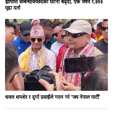
झापामा सम्बन्धविच्छेदका घटना बढ्दो, एक वर्षमै १,३७३
मुद्दा दर्ता
धवल शमशेर र दुर्गा प्रसाईंले गठन गरे ‘जय नेपाल पार्टी’