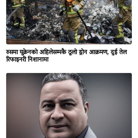
रुसमा युक्रेनको अहिलेसम्मकै ठूलो ड्रोन आक्रमण, दुई तेल
रिफाइनरी निशानामा