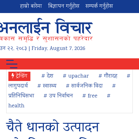
हाम्रो बारेमा
बिज्ञापन गर्नुहोस
सम्पर्क गर्नुहोस
ाउन
२२
,
२०८३
| Friday, August 7, 2026
ट्रेन्डिंग
# देश
# upachar
# गौरादह
#
लागुपदार्थ
# स्वास्थ्य
# सार्वजनिक विदा
#
प्रतिनिधिसभा
# उप निर्वाचन
# free
#
health
चैते धानको उत्पादन