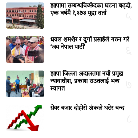
झापामा सम्बन्धविच्छेदका घटना बढ्दो,
एक वर्षमै १,३७३ मुद्दा दर्ता
५
धवल शमशेर र दुर्गा प्रसाईंले गठन गरे
‘जय नेपाल पार्टी’
६
झापा जिल्ला अदालतमा नयाँ प्रमुख
न्यायाधीश, प्रकाश राउतलाई भव्य
७
स्वागत
सेयर बजार दोहोरो अंकले घटेर बन्द
८