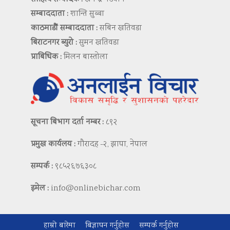
सम्बाददाता :
शान्ति सुब्बा
काठमाडौं सम्बाददाता :
सबिन खतिवडा
बिराटनगर ब्युरो :
सुमन खतिवडा
प्राबिधिक :
मिलन बास्तोला
सूचना बिभाग दर्ता नम्बर :
८९२
प्रमुख कार्यलय :
गौरादह -२, झापा, नेपाल
सम्पर्क :
९८५२६७६३०८
इमेल :
info@onlinebichar.com
हाम्रो बारेमा
बिज्ञापन गर्नुहोस
सम्पर्क गर्नुहोस