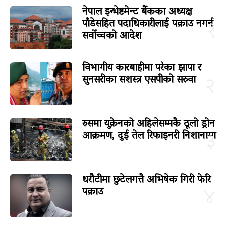
नेपाल इन्भेष्टमेन्ट बैंकका अध्यक्ष
पाँडेसहित पदाधिकारीलाई पक्राउ नगर्न
१
सर्वोच्चको आदेश
विभागीय कारबाहीमा परेका झापा र
सुनसरीका सशस्त्र एसपीको सरुवा
२
रुसमा युक्रेनको अहिलेसम्मकै ठूलो ड्रोन
आक्रमण, दुई तेल रिफाइनरी निशानामा
३
धरौटीमा छुटेलगत्तै अभिषेक गिरी फेरि
पक्राउ
४