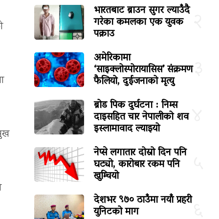
भारतबाट ब्राउन सुगर ल्याउँदै
२
गरेका कमलका एक युवक
ो
पक्राउ
अमेरिकामा
३
‘साइक्लोस्पोरायासिस’ संक्रमण
फैलियो, दुईजनाको मृत्यु
मा
ब्रोड पिक दुर्घटना : निम्स
४
दाइसहित चार नेपालीको शव
इस्लामावाद ल्याइयो
मुख
नेप्से लगातार दोस्रो दिन पनि
५
घट्यो, कारोबार रकम पनि
खुम्चियो
ै
देशभर ९७० ठाउँमा नयाँ प्रहरी
६
युनिटको माग