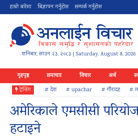
हाम्रो बारेमा
बिज्ञापन गर्नुहोस
सम्पर्क गर्नुहोस
शनिबार
,
साउन
२३
,
२०८३
| Saturday, August 8, 2026
गृहपृष्ठ
समाचार
विचार
अर्थ
स्
ट्रेन्डिंग
# देश
# upachar
# गौरादह
# ला
अमेरिकाले एमसीसी परियोजना 
हटाइने