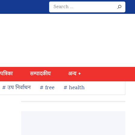
Search
for:
 पत्रिका
सम्पादकीय
अन्य +
# उप निर्वाचन
# free
# health