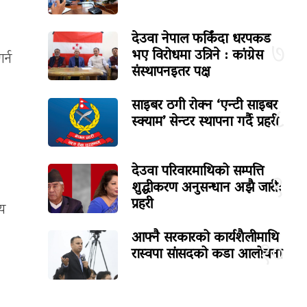
देउवा नेपाल फर्किंदा धरपकड
७
भए विरोधमा उत्रिने : कांग्रेस
र्न
संस्थापनइतर पक्ष
साइबर ठगी रोक्न ‘एन्टी साइबर
८
स्क्याम’ सेन्टर स्थापना गर्दै प्रहरी
देउवा परिवारमाथिको सम्पत्ति
९
शुद्धीकरण अनुसन्धान अझै जारी:
प्रहरी
ीय
आफ्नै सरकारको कार्यशैलीमाथि
१०
रास्वपा सांसदको कडा आलोचना