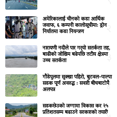
१
अमेरिकालाई चीनको कडा आर्थिक
जवाफ, ६ कम्पनी कालोसूचीमा: ड्रोन
२
निर्यातमा कडा नियन्त्रण
नारायणी नदीले पार गर्‍यो सतर्कता तह,
बाढीको जोखिम बढेपछि तटीय क्षेत्रमा
३
उच्च सतर्कता
गौडेपुलमा सुक्खा पहिरो, बुटवल–पाल्पा
सडक पूर्ण अवरुद्ध : सवारी बीचबाटोमै
४
अलपत्र
सडकछेउको जग्गामा विकास कर २५
प्रतिशतसम्म बढाउने सरकारको तयारी
५