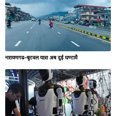
नारायणगढ–बुटवल यात्रा अब दुई घण्टामै