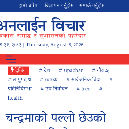
हाम्रो बारेमा
बिज्ञापन गर्नुहोस
सम्पर्क गर्नुहोस
न
२१
,
२०८३
| Thursday, August 6, 2026
ट्रेन्डिंग
# देश
# upachar
# गौरादह
# लागुपदार्थ
# स्वास्थ्य
# सार्वजनिक विदा
#
प्रतिनिधिसभा
# उप निर्वाचन
# free
#
health
चन्द्रमाको पल्लो छेउको