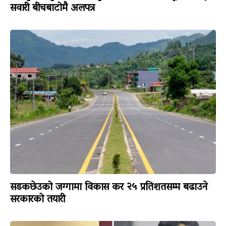
सवारी बीचबाटोमै अलपत्र
सडकछेउको जग्गामा विकास कर २५ प्रतिशतसम्म बढाउने
सरकारको तयारी