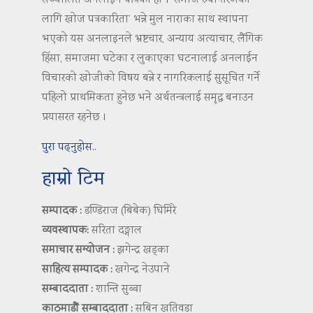
सञ्चालित अनलाइन पत्रिका हो । ‘समाज रुपान्तरणका
लागि खोज पत्रकारिता’ भन्ने मुल नाराका साथ स्थापना
भएको यस अनलाइनले भ्रष्टचार, अन्याय अत्याचार, लैंगिक
हिंसा, समाजमा घटेका र लुकाएका घटनालाई अनलाईन
विचारको खोजीको विषय बन्ने र नागरिकलाई सुसूचित गर्ने
पहिलो प्राथमिकता हुनेछ भने अर्थतन्त्रलाई समृद्ध बनाउन
प्रयासरत रहनेछ ।
पुरा पढ्नुहोस..
हाम्रो टिम
सम्पादक :
डण्डिराज (बिबेक) घिमिरे
व्यवस्थापक:
सरिता दङ्गाल
समाचार सम्योजन :
झगेन्द्र खड्का
साहित्य सम्पादक :
खगेन्द्र नेउपाने
सम्बाददाता :
शान्ति सुब्बा
काठमाडौं सम्बाददाता :
सबिन खतिवडा