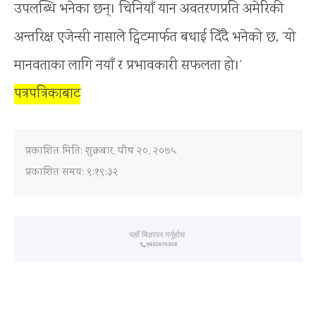
उपलब्धि भनेका छन्। चिनियाँ यान अवतरणप्रति अमेरिकी
अन्तरिक्ष एजेन्सी नासाले ट्विटमार्फत बधाई दिँदै भनेको छ, ‘यो
मानवताका लागि नयाँ र प्रभावकारी सफलता हो।’
पत्रपत्रिकाबाट
प्रकाशित मिति:
शुक्रबार, पौष २०, २०७५
प्रकाशित समय: ९:१९:३२