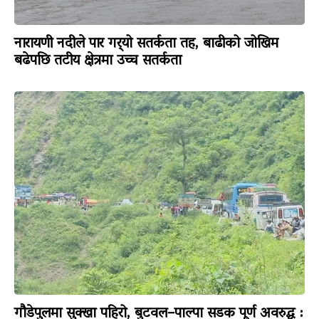
नारायणी नदीले पार गर्‍यो सतर्कता तह, बाढीको जोखिम
बढेपछि तटीय क्षेत्रमा उच्च सतर्कता
गौडेपुलमा सुक्खा पहिरो, बुटवल–पाल्पा सडक पूर्ण अवरुद्ध :