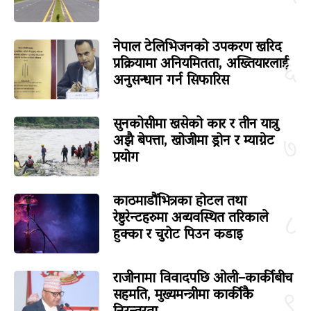
नेपाल टेलिभिजनको उपकरण खरिद
प्रक्रियामा अनियमितता, अख्तियारलाई
६
अनुसन्धान गर्न सिफारिस
सुनकोसीमा खसेको कार र तीन यात्रु
अझै बेपत्ता, खोजीमा ड्रोन र म्याग्नेट
७
प्रयोग
काठमाडौंभित्रका होटल तथा
रेष्टुरेन्टहरुमा अव्यवस्थित तरिकाले
८
हुक्का र चुरोट पिउन कडाइ
राजीनामा विवादपछि ओली–कार्कीबीच
सहमति, मुख्यमन्त्रीमा कार्कीकै
९